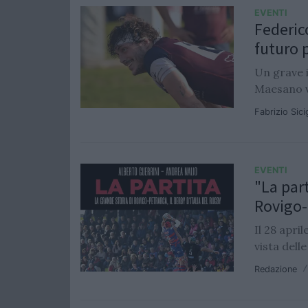
EVENTI
Federic
futuro p
Un grave i
Maesano vu
Fabrizio Sic
EVENTI
"La part
Rovigo-
Il 28 apri
vista dell
Redazione