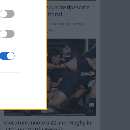
Rugby: Record di squadre ripescate
nei campionati nazionali
Si stimano oltre 20 squadre in meno
dalla stagione 2026/27
Giocatore muore a 22 anni: Rugby in
lutto per Mattia Pegorin