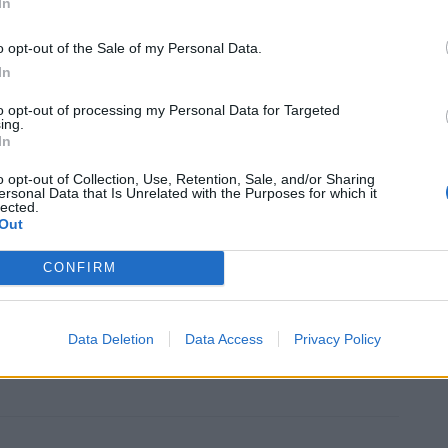
In
e sbarre": il rugby in carcere ora ha lo
r
o opt-out of the Sale of my Personal Data.
In
to di Fir e Macron con Giallo Dozza. Il progetto in
 e 2 case famiglia
to opt-out of processing my Personal Data for Targeted
ing.
In
/
22.01.2026 19:46
o opt-out of Collection, Use, Retention, Sale, and/or Sharing
ersonal Data that Is Unrelated with the Purposes for which it
lected.
Out
 a Luciano Ravagnani nelle parole più
CONFIRM
i colleghi
88 anni il decano e maestro dei giornalisti di rugby
n minuto di silenzio su tutti i campi d'Italia
Data Deletion
Data Access
Privacy Policy
/
06.01.2026 21:55