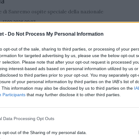
ia"
re di Sanremo ospite speciale della nazionale
/
17.02.2026 09:07
t -
Do Not Process My Personal Information
to opt-out of the sale, sharing to third parties, or processing of your per
formation for targeted advertising by us, please use the below opt-out s
r selection. Please note that after your opt-out request is processed y
eing interest-based ads based on personal information utilized by us or
a Lega Promozione Rugby per unire le
disclosed to third parties prior to your opt-out. You may separately opt-
 di base
losure of your personal information by third parties on the IAB’s list of
. This information may also be disclosed by us to third parties on the
IA
rlocutore della Fir insieme all'altra Lega dei club
Participants
that may further disclose it to other third parties.
/
04.02.2026 10:51
l Data Processing Opt Outs
o opt-out of the Sharing of my personal data.