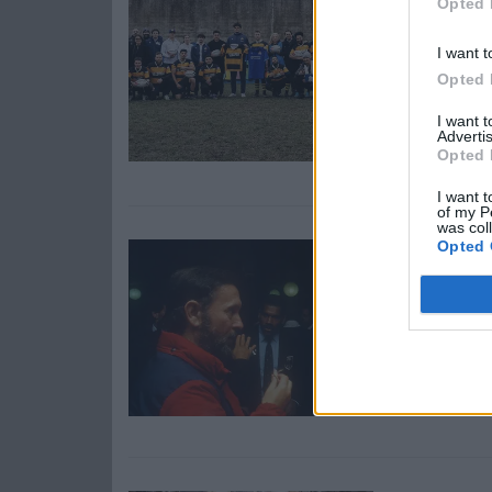
Opted 
"Oltre l
sponso
I want t
Opted 
Primo even
19 istituti
I want 
Advertis
Opted 
Redazione
I want t
of my P
was col
Opted 
EVENTI
L'addio
belle de
È morto a 
italiani. U
Redazione