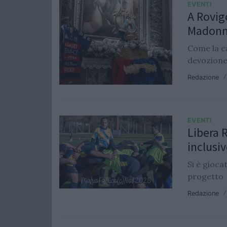
EVENTI
A Rovigo
Madonn
Come la ca
devozione 
Redazione
EVENTI
Libera R
inclusi
Si è gioca
progetto
Redazione