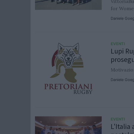
VittoriaBu
for Wome
Daniele Goe
EVENTI
Lupi Ru
prosegu
Motivazion
Daniele Goe
EVENTI
L'Italia