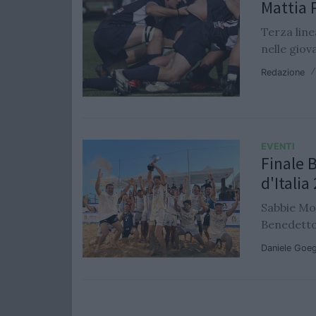
Mattia 
Terza line
nelle giov
Redazione
EVENTI
Finale 
d'Italia
Sabbie Mob
Benedetto
Daniele Goe