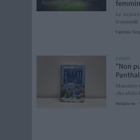
femmin
Le Azzurre
femminili
Fabrizio Sic
EVENTI
"Non puo
Pantha
Massimo C
che sfidò 
Redazione