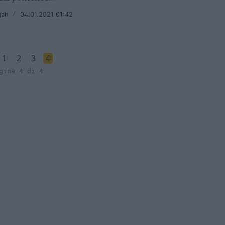
gan
/
04.01.2021 01:42
1
2
3
4
gina 4 di 4