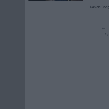
Daniele Goe
←
Pa