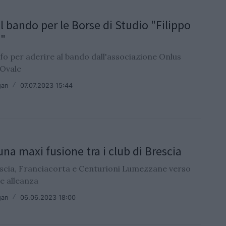
l bando per le Borse di Studio "Filippo
i"
nfo per aderire al bando dall'associazione Onlus
Ovale
gan
/
07.07.2023 15:44
una maxi fusione tra i club di Brescia
scia, Franciacorta e Centurioni Lumezzane verso
ce alleanza
gan
/
06.06.2023 18:00