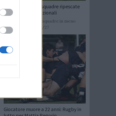
Rugby: Record di squadre ripescate
nei campionati nazionali
Si stimano oltre 20 squadre in meno
dalla stagione 2026/27
Giocatore muore a 22 anni: Rugby in
lutto per Mattia Pegorin