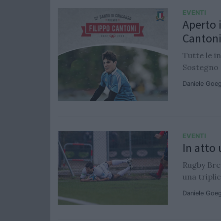
EVENTI
Aperto i
Canton
Tutte le i
Sostegno 
Daniele Goe
EVENTI
In atto 
Rugby Bre
una tripli
Daniele Goe