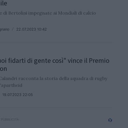
ile
 di Bertolini impegnate ai Mondiali di calcio
ignano
/
22.07.2023 10:42
i fidarti di gente così" vince il Premio
lon
alandri racconta la storia della squadra di rugby
l'apartheid
/
19.07.2023 22:05