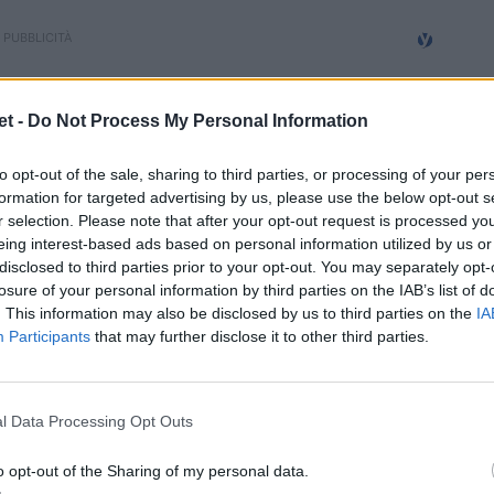
mpson e i Wellington di Mitre10 Cup
t -
Do Not Process My Personal Information
to opt-out of the sale, sharing to third parties, or processing of your per
li ultimi episodi Bart scommette sul rugby
formation for targeted advertising by us, please use the below opt-out s
dese
r selection. Please note that after your opt-out request is processed y
eing interest-based ads based on personal information utilized by us or
ignano
/
13.05.2023 15:42
disclosed to third parties prior to your opt-out. You may separately opt-
losure of your personal information by third parties on the IAB’s list of
. This information may also be disclosed by us to third parties on the
IA
Participants
that may further disclose it to other third parties.
ia con noi 10 anni! Il tuo pallone
lizzato a soli 10€
l Data Processing Opt Outs
o il pallone del tuo Club!
o opt-out of the Sharing of my personal data.
gan
/
26.04.2023 17:40