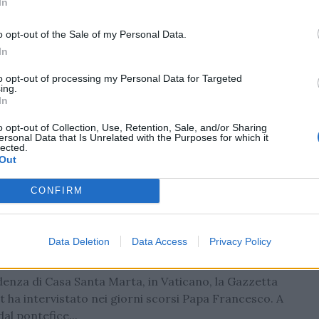
In
o opt-out of the Sale of my Personal Data.
In
et, festeggia 10 anni con la nuova
to opt-out of processing my Personal Data for Targeted
ing.
orma
In
ogo per uniformare tutte le attività del progetto
o opt-out of Collection, Use, Retention, Sale, and/or Sharing
t
ersonal Data that Is Unrelated with the Purposes for which it
lected.
Out
gan
/
13.04.2023 13:06
CONFIRM
 e il rugby: “pure essendo uno sport da
Data Deletion
Data Access
Privacy Policy
on è mai violento”
denza di Casa Santa Marta, in Vaticano, la Gazzetta
t ha intervistato nei giorni scorsi Papa Francesco. A
dal pontefice...