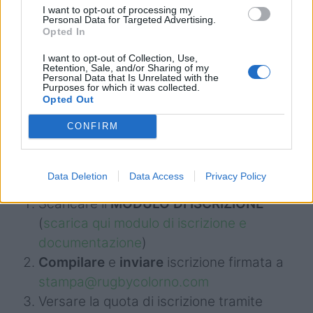
I want to opt-out of processing my
Personal Data for Targeted Advertising.
**Ogni 4 iscritti dello stesso club, il 5°
Opted In
GRATUITO!!
I want to opt-out of Collection, Use,
Retention, Sale, and/or Sharing of my
**I tesserati Rugby Colorno avranno diritto a
Personal Data that Is Unrelated with the
Purposes for which it was collected.
uno sconto del 20% sulla quota di iscrizione
Opted Out
della prossima stagione.
CONFIRM
COME FARE AD ISCRIVERSI:
Data Deletion
Data Access
Privacy Policy
Scaricare il
MODULO DI ISCRIZIONE
(
scarica qui modulo di iscrizione e
documentazione
)
Compilare
e
inviare
iscrizione firmata a
stampa@rugbycolorno.com
Versare la quota di iscrizione tramite