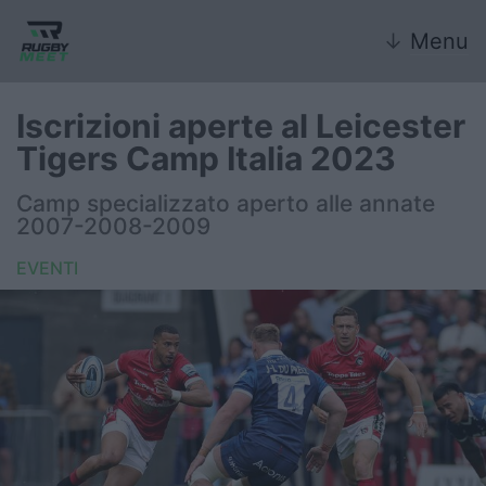
↓
Menu
Iscrizioni aperte al Leicester
Tigers Camp Italia 2023
Nazionale
Camp specializzato aperto alle annate
2007-2008-2009
Nazionali giovanili
EVENTI
Rugby Sevens
FIR
Internazionale
6 Nazioni
United Rugby Championship