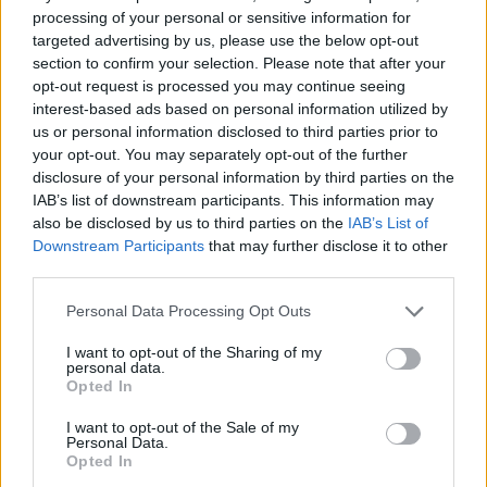
19.00 – 20.00
: Doccia + Relax
processing of your personal or sensitive information for
20.00 – 21.00
: Cena
targeted advertising by us, please use the below opt-out
section to confirm your selection. Please note that after your
21.00 –
22.30
: Animazione
opt-out request is processed you may continue seeing
22.30
: Buonanotte
interest-based ads based on personal information utilized by
us or personal information disclosed to third parties prior to
your opt-out. You may separately opt-out of the further
disclosure of your personal information by third parties on the
Le quote di ISCRIZIONE:
IAB’s list of downstream participants. This information may
also be disclosed by us to third parties on the
IAB’s List of
Intero (con pernottamento): € 550
Downstream Participants
that may further disclose it to other
third parties.
Formula Day (senza cena e
pernottamento): € 350
Personal Data Processing Opt Outs
**I partecipanti dovranno acquistare
I want to opt-out of the Sharing of my
personal data.
obbligatoriamente, in loco, il kit tecnico
Opted In
brandizzato Colorno-Tigers al prezzo di €30. Il
I want to opt-out of the Sale of my
kit comprende una sacca sportiva, due
Personal Data.
Opted In
magliette e due pantaloncini.