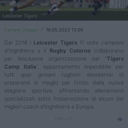
Top14
Leicester Tigers
Premiership
Daniele Goegan
16.05.2023 13:09
/
Champions Cup
Dal 2018 i
Leicester Tigers
11 volte campioni
Challenge Cup
d'Inghilterra e il
Rugby Colorno
collaborano
World Rugby
per l’esclusiva organizzazione del “
Tigers
Camp Italia
”, appuntamento imperdibile per
Rugby World Cup
tutti quei giovani rugbisti desiderosi di
prepararsi al meglio per l’inizio della nuova
Super Rugby
stagione sportiva, affrontando allenamenti
Rugby in TV
specializzati sotto l’osservazione di alcuni dei
migliori coach d’Inghilterra e Europa.
Mercato
Serie A Elite