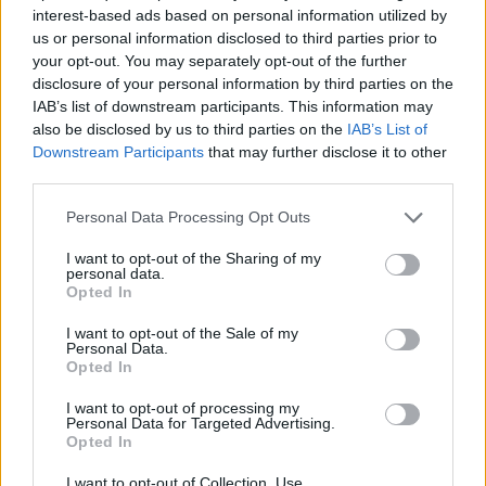
Italia Seven Femminile: 2° posto a
interest-based ads based on personal information utilized by
Makarska, l'Ucraina vince la finale
us or personal information disclosed to third parties prior to
Redazione
/
07.06.2026 23:27
your opt-out. You may separately opt-out of the further
disclosure of your personal information by third parties on the
IAB’s list of downstream participants. This information may
also be disclosed by us to third parties on the
IAB’s List of
RUGBY FEMMINILE
Downstream Participants
that may further disclose it to other
Villorba vince la Coppa Conference:
third parties.
48-0 al CUS Torino
Personal Data Processing Opt Outs
07.06.2026 15:37
I want to opt-out of the Sharing of my
personal data.
Opted In
RUGBY FEMMINILE
Makarska: Italia 7s femminile a
I want to opt-out of the Sale of my
Personal Data.
punteggio pieno nel girone
Opted In
Redazione
/
06.06.2026 00:07
I want to opt-out of processing my
Personal Data for Targeted Advertising.
Opted In
1
2
3
4
5
6
→
I want to opt-out of Collection, Use,