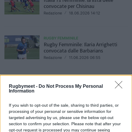
convocate per Chisinau
Redazione
/
18.06.2026 14:12
RUGBY FEMMINILE
Rugby Femminile: Ilaria Arrighetti
convocata dalle Barbarians
Redazione
/
11.06.2026 06:55
RUGBY FEMMINILE
Rugbymeet -
Do Not Process My Personal
Parma, fine stagione: i trofei ci sono,
Information
il pubblico ancora no
Redazione
/
07.06.2026 23:50
If you wish to opt-out of the sale, sharing to third parties, or
processing of your personal or sensitive information for
targeted advertising by us, please use the below opt-out
section to confirm your selection. Please note that after your
RUGBY FEMMINILE
opt-out request is processed you may continue seeing