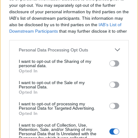
your opt-out. You may separately opt-out of the further
disclosure of your personal information by third parties on the
IAB’s list of downstream participants. This information may
RUGBY SEVENS
also be disclosed by us to third parties on the
IAB’s List of
Italia 7s: i 12 convocati per l'HSBC
Downstream Participants
that may further disclose it to other
Sevens di Dubai
third parties.
Daniele Goegan
/
13.01.2026 21:43
Personal Data Processing Opt Outs
I want to opt-out of the Sharing of my
personal data.
RUGBY SEVENS
Opted In
Italia Sevens: i 16 convocati per il
raduno di Lignano
I want to opt-out of the Sale of my
Personal Data.
Redazione
/
15.12.2025 16:29
Opted In
I want to opt-out of processing my
Personal Data for Targeted Advertising.
Opted In
I want to opt-out of Collection, Use,
1
2
3
4
→
Retention, Sale, and/or Sharing of my
Personal Data that Is Unrelated with the
Pagina 1 di 4