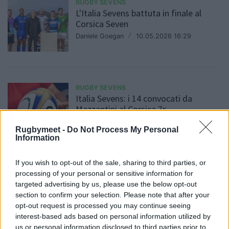
RUGBY SEVENS
L'Italia Sevens battuta in finale al
Corsica Seven
Daniele Goegan
/
10.05.2026 16:29
RUGBY SEVENS
Italia Sevens: i 14 convocati da
Mazzantini al Corsica 7s
Daniele Goegan
/
04.05.2026 13:30
Rugbymeet -
Do Not Process My Personal
Information
If you wish to opt-out of the sale, sharing to third parties, or
processing of your personal or sensitive information for
targeted advertising by us, please use the below opt-out
RUGBY SEVENS
section to confirm your selection. Please note that after your
Rugby Sevens: l'Italia chiude al
opt-out request is processed you may continue seeing
sesto posto a Dubai
interest-based ads based on personal information utilized by
Daniele Goegan
/
18.01.2026 19:43
us or personal information disclosed to third parties prior to