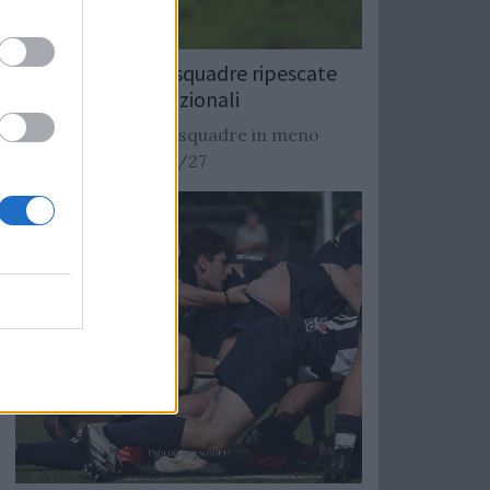
Rugby: Record di squadre ripescate
nei campionati nazionali
Si stimano oltre 20 squadre in meno
dalla stagione 2026/27