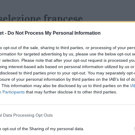
 selezione francese
e italiana ha superato le selezioni della
t -
Do Not Process My Personal Information
kari, ma si è dovuta arrendere in finale ai
to opt-out of the sale, sharing to third parties, or processing of your per
azionale francese che ha sfruttato questa
formation for targeted advertising by us, please use the below opt-out s
io la propria preparazione internazionale.
r selection. Please note that after your opt-out request is processed y
eing interest-based ads based on personal information utilized by us or
rso compiuto è stato il manager dell’Italia
disclosed to third parties prior to your opt-out. You may separately opt-
losure of your personal information by third parties on the IAB’s list of
:
. This information may also be disclosed by us to third parties on the
IA
Participants
that may further disclose it to other third parties.
l Data Processing Opt Outs
o opt-out of the Sharing of my personal data.