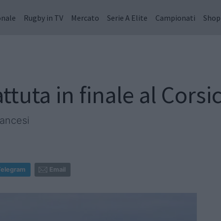
onale
Rugby in TV
Mercato
Serie A Elite
Campionati
Shop
attuta in finale al Cors
rancesi
Telegram
Email