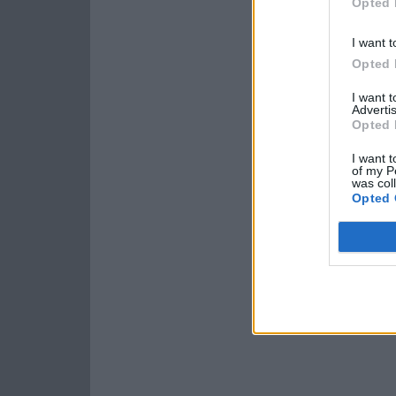
Opted 
I want t
Opted 
I want 
Advertis
Opted 
I want t
of my P
was col
Opted 