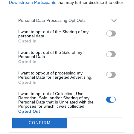
Downstream Participants
that may further disclose it to other
third parties.
Personal Data Processing Opt Outs
EVENTI
Il TMO fa scuola al VAR del calcio
I want to opt-out of the Sharing of my
«Impariamo dalla cultura del rugby»
personal data.
Opted In
Redazione
/
24.03.2025 18:24
I want to opt-out of the Sale of my
Personal Data.
Opted In
1
2
3
4
→
I want to opt-out of processing my
Pagina 1 di 4
Personal Data for Targeted Advertising.
Opted In
I want to opt-out of Collection, Use,
Retention, Sale, and/or Sharing of my
Personal Data that Is Unrelated with the
Purposes for which it was collected.
Opted Out
CONFIRM