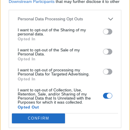
Downstream Participants
that may further disclose it to other
Redazione
/
31.08.2023 12:58
third parties.
Personal Data Processing Opt Outs
EVENTI
I want to opt-out of the Sharing of my
Il video sui giocatori del Rovigo che
personal data.
sollevano l'auto è una bufala
Opted In
Redazione
/
25.08.2023 18:04
I want to opt-out of the Sale of my
Personal Data.
Opted In
I want to opt-out of processing my
←
1
2
3
4
→
Personal Data for Targeted Advertising.
Pagina 3 di 4
Opted In
I want to opt-out of Collection, Use,
Retention, Sale, and/or Sharing of my
Personal Data that Is Unrelated with the
Purposes for which it was collected.
Opted Out
CONFIRM