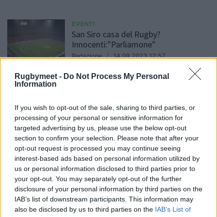
EVENTI
San Siro casa del Rugby?
Innocenti:"Parliamone"
Redazione
/
14.09.2023 12:57
Rugbymeet -
Do Not Process My Personal
Information
EVENTI
Tifosi: Giappone a pranzo al
If you wish to opt-out of the sale, sharing to third parties, or
Malamocco
processing of your personal or sensitive information for
targeted advertising by us, please use the below opt-out
Redazione
/
07.09.2023 14:44
section to confirm your selection. Please note that after your
opt-out request is processed you may continue seeing
interest-based ads based on personal information utilized by
us or personal information disclosed to third parties prior to
EVENTI
your opt-out. You may separately opt-out of the further
Il rugby alla Mostra del Cinema di
disclosure of your personal information by third parties on the
Venezia con il docufilm "Rugbisti si
IAB’s list of downstream participants. This information may
diventa"
also be disclosed by us to third parties on the
IAB’s List of