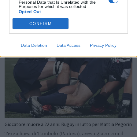
2026/27
Personal Data that Is Unrelated with the
Purposes for which it was collected.
Opted Out
CONFIRM
Data Deletion
Data Access
Privacy Policy
Giocatore muore a 22 anni: Rugby in lutto per Mattia Pegorin
Terza linea di Tombolo (Padova), aveva giaco con il