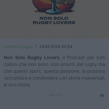
Top14
Premiership
Champions Cup
Challenge Cup
Daniele Goegan
24.05.2024 02:24
/
World Rugby
Non Solo Rugby Lovers
, il Podcast per tutti
Rugby World Cup
coloro che non sono
solo amanti del rugby
ma
Super Rugby
che questo sport, questa passione, la possono
raccontare e condividere con storie trasversali,
Rugby in TV
le loro storie.
Mercato
Serie A Elite