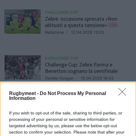
CHALLENGE CUP
Zebre: occasione sprecata «Non
abituati a questa tensione»
video
Redazione
/
12.04.2026 13:03
CHALLENGE CUP
Challenge Cup: Zebre Parma e
Benetton sognano la semifinale
Daniele Goegan
/
10.04.2026 18:43
Rugbymeet -
Do Not Process My Personal
Information
CHALLENGE CUP
Per la prima volta due italiane ai
If you wish to opt-out of the sale, sharing to third parties, or
quarti di Challenge Cup
processing of your personal or sensitive information for
Redazione
/
07.04.2026 09:14
targeted advertising by us, please use the below opt-out
section to confirm your selection. Please note that after your