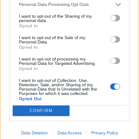
In caso di passaggio in semifinale le Zebre
Personal Data Processing Opt Outs
affronteranno la vincente di Montpellier-
I want to opt-out of the Sharing of my
Connacht, il Benetton la vincente di Ulster-
personal data.
Opted In
Stade Rochelais.
I want to opt-out of the Sale of my
Personal Data.
Opted In
I want to opt-out of processing my
Personal Data for Targeted Advertising.
Opted In
I want to opt-out of Collection, Use,
Retention, Sale, and/or Sharing of my
Personal Data that Is Unrelated with the
Purposes for which it was collected.
Opted Out
CONFIRM
Data Deletion
Data Access
Privacy Policy