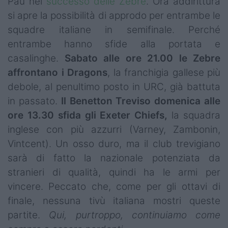
Pau nel
successo delle Zebre
. Ora addirittura
Campionati
si apre la possibilità di approdo per entrambe le
squadre italiane in semifinale. Perché
Serie A
entrambe hanno sfide alla portata e
Serie B
casalinghe.
Sabato alle ore 21.00 le Zebre
affrontano i Dragons
, la franchigia gallese più
Serie C
debole, al penultimo posto in URC, già battuta
Femminile
in passato.
Il Benetton Treviso domenica alle
ore 13.30 sfida gli Exeter Chiefs,
la squadra
Giovanili
inglese con più azzurri (Varney, Zambonin,
Vintcent). Un osso duro, ma il club trevigiano
Coppa Italia
sarà di fatto la nazionale potenziata da
Minirugby
stranieri di qualità, quindi ha le armi per
vincere. Peccato che, come per gli ottavi di
Eventi
finale, nessuna tivù italiana mostri queste
Top10
partite.
Qui, purtroppo, continuiamo come