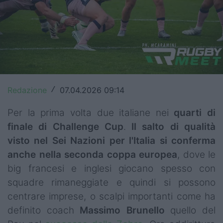
Top14
Premiership
Champions Cup
Challenge Cup
Redazione
07.04.2026 09:14
/
World Rugby
Per la prima volta due italiane nei
quarti di
Rugby World Cup
finale di Challenge Cup
.
Il salto di qualità
visto nel Sei Nazioni per l'Italia si conferma
Super Rugby
anche nella seconda coppa europea
, dove le
Rugby in TV
big francesi e inglesi giocano spesso con
squadre rimaneggiate e quindi si possono
Mercato
centrare imprese, o scalpi importanti come ha
definito coach
Massimo
Brunello
quello del
Serie A Elite