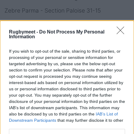
Zebre Parma - Section Paloise 31-15
Il quadro dei quarti di finale
Rugbymeet -
Do Not Process My Personal
Information
Venerdì 10 aprile
Ore 21, Ulster - Stade Rochelais
If you wish to opt-out of the sale, sharing to third parties, or
processing of your personal or sensitive information for
Sabato 11 aprile
targeted advertising by us, please use the below opt-out
Ore 13,30 Montpellier - Connacht
section to confirm your selection. Please note that after your
Ore 21 Zebre - Dragons
opt-out request is processed you may continue seeing
interest-based ads based on personal information utilized by
Domenica 12 aprile
us or personal information disclosed to third parties prior to
your opt-out. You may separately opt-out of the further
Ore 13,30 Benetton - Exeter Chiefs
disclosure of your personal information by third parties on the
IAB’s list of downstream participants. This information may
Le possibili future
also be disclosed by us to third parties on the
IAB’s List of
avversarie
Downstream Participants
that may further disclose it to other
third parties.