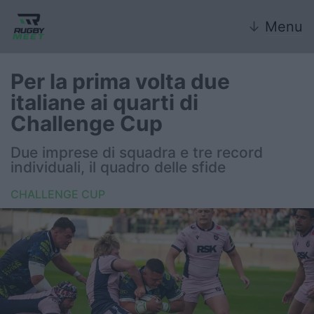
↓
Menu
Per la prima volta due
italiane ai quarti di
Nazionale
Challenge Cup
Nazionali giovanili
Due imprese di squadra e tre record
individuali, il quadro delle sfide
Rugby Sevens
CHALLENGE CUP
FIR
Internazionale
6 Nazioni
United Rugby Championship