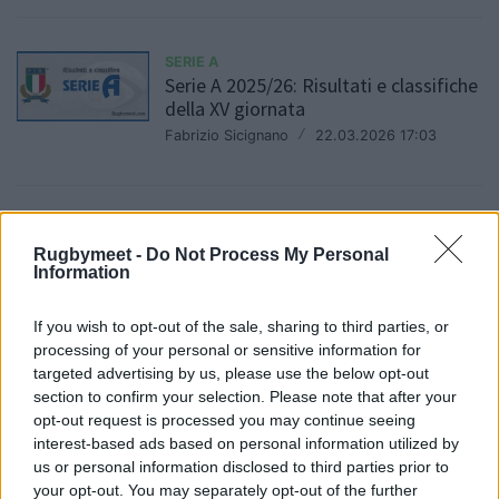
SERIE A
Serie A 2025/26: Risultati e classifiche
della XV giornata
Fabrizio Sicignano
/
22.03.2026 17:03
SERIE A
Serie A1 e A2: risultati e classifiche
Rugbymeet -
Do Not Process My Personal
Information
della 14° giornata
Daniele Goegan
/
15.03.2026 19:17
If you wish to opt-out of the sale, sharing to third parties, or
processing of your personal or sensitive information for
targeted advertising by us, please use the below opt-out
section to confirm your selection. Please note that after your
SERIE A
Serie A 2025/26: risultati e classifiche
opt-out request is processed you may continue seeing
della XIII giornata
interest-based ads based on personal information utilized by
us or personal information disclosed to third parties prior to
Fabrizio Sicignano
/
01.03.2026 17:14
your opt-out. You may separately opt-out of the further