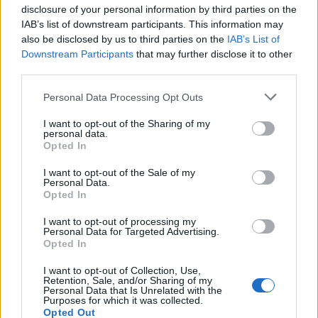
disclosure of your personal information by third parties on the
IAB’s list of downstream participants. This information may
also be disclosed by us to third parties on the
IAB’s List of
SERIE A
Downstream Participants
that may further disclose it to other
Movimento a pezzi: prima Noceto, poi
third parties.
Colorno e adesso Verona
Redazione
/
27.02.2026 07:22
Personal Data Processing Opt Outs
I want to opt-out of the Sharing of my
personal data.
Opted In
SERIE A
Serie A 2025/26: Risultati e classifiche
I want to opt-out of the Sale of my
della XII giornata
Personal Data.
Opted In
Fabrizio Sicignano
/
22.02.2026 18:08
I want to opt-out of processing my
Personal Data for Targeted Advertising.
Opted In
1
2
3
4
5
6
→
I want to opt-out of Collection, Use,
Pagina 1 di 59
Retention, Sale, and/or Sharing of my
Personal Data that Is Unrelated with the
Purposes for which it was collected.
Opted Out