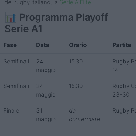
del rugby italiano, la
Serie A Elite
.
📊
Programma Playoff
Serie A1
Fase
Data
Orario
Partite
Semifinali
24
15.30
Rugby Pa
maggio
14
Semifinali
24
15.30
Rugby Ca
maggio
23-30
Finale
31
da
Rugby Pa
maggio
confermare