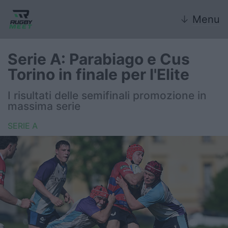
↓
Menu
Serie A: Parabiago e Cus
Torino in finale per l'Elite
Nazionale
I risultati delle semifinali promozione in
massima serie
Nazionali giovanili
SERIE A
Rugby Sevens
FIR
Internazionale
6 Nazioni
United Rugby Championship