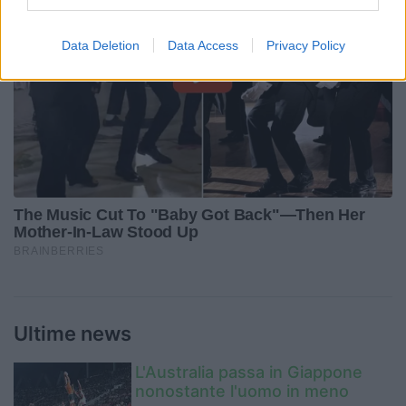
Data Deletion
Data Access
Privacy Policy
Ultime news
L'Australia passa in Giappone
nonostante l'uomo in meno