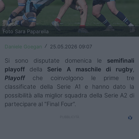
Top14
Premiership
Foto Sara Paparella
Champions Cup
Daniele Goegan
25.05.2026 09:07
/
Challenge Cup
Si sono disputate domenica le
semifinali
World Rugby
playoff
della
Serie A maschile di rugby
,
Rugby World Cup
Playoff
che coinvolgono le prime tre
classificate della Serie A1 e hanno dato la
Super Rugby
possibilità alla miglior squadra della Serie A2 di
partecipare al “Final Four”.
Rugby in TV
Mercato
Serie A Elite