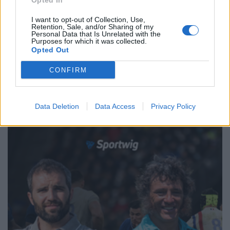
Opted In
su Leicester [VIDEO]
video
Redazione
/
29.12.2025 11:23
I want to opt-out of Collection, Use,
Retention, Sale, and/or Sharing of my
Personal Data that Is Unrelated with the
Purposes for which it was collected.
Opted Out
1
2
3
4
5
6
→
CONFIRM
Pagina 1 di 31
Data Deletion
Data Access
Privacy Policy