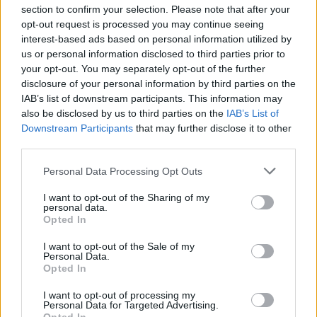
meta ogni 94 minuti
video
section to confirm your selection. Please note that after your
Redazione
/
27.01.2026 08:05
opt-out request is processed you may continue seeing
interest-based ads based on personal information utilized by
us or personal information disclosed to third parties prior to
your opt-out. You may separately opt-out of the further
PREMIERSHIP
disclosure of your personal information by third parties on the
Todaro e Fischetti show in Prem:
IAB’s list of downstream participants. This information may
Doppiette e campioni d'inverno
video
also be disclosed by us to third parties on the
IAB’s List of
Redazione
/
04.01.2026 10:42
Downstream Participants
that may further disclose it to other
third parties.
Personal Data Processing Opt Outs
PREMIERSHIP
I want to opt-out of the Sharing of my
Prem: sei azzurri partono titolari,
personal data.
debutta Opoku nel Bath
Opted In
Redazione
/
03.01.2026 12:43
I want to opt-out of the Sale of my
Personal Data.
Opted In
PREMIERSHIP
I want to opt-out of processing my
Personal Data for Targeted Advertising.
Varney: meta con Exeter nella vittoria