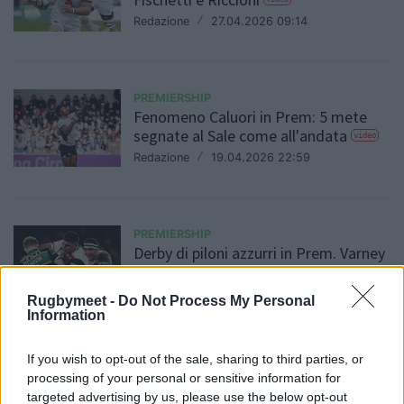
Redazione
/
27.04.2026 09:14
PREMIERSHIP
Fenomeno Caluori in Prem: 5 mete
segnate al Sale come all'andata
video
Redazione
/
19.04.2026 22:59
PREMIERSHIP
Derby di piloni azzurri in Prem. Varney
scatenato in meta
video
Daniele Goegan
/
30.03.2026 08:48
Rugbymeet -
Do Not Process My Personal
Information
If you wish to opt-out of the sale, sharing to third parties, or
PREMIERSHIP
processing of your personal or sensitive information for
Super Edoardo Todaro: segna una
targeted advertising by us, please use the below opt-out