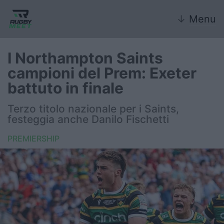
↓
Menu
I Northampton Saints
campioni del Prem: Exeter
Nazionale
battuto in finale
Nazionali giovanili
Terzo titolo nazionale per i Saints,
festeggia anche Danilo Fischetti
Rugby Sevens
PREMIERSHIP
FIR
Internazionale
6 Nazioni
United Rugby Championship