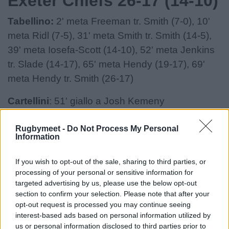
Exeter Chiefs 26-17 (14-10)
Tabellino:
2' meta Freeman tr. Smith (7-0), 10'
meta Ridl (7-5), 31' meta Smith tr. Smith (14-5),
39' meta Iosefa-Scott (14-10), 52' meta Jenkins
tr. Slade (14-17), 65' meta Hendy (19-17), 69'
meta Hendy tr. Smith (26-17)
Cartellini
: 51' giallo a Josh Kemeny
(Northampton), 57' giallo a Dafydd Jenkins
Rugbymeet -
Do Not Process My Personal
(Exeter)
Information
Northampton
Saints:
15 George Furbank (c),
If you wish to opt-out of the sale, sharing to third parties, or
14 Tommy Freeman, 13 Tom Litchfield, 12 Rory
processing of your personal or sensitive information for
Hutchinson, 11 George Hendy, 10 Fin Smith, 9
targeted advertising by us, please use the below opt-out
section to confirm your selection. Please note that after your
Archie McParland, 8 Henry Pollock, 7 Tom
opt-out request is processed you may continue seeing
Pearson, 6 Josh Kemeny, 5 Ed Prowse, 4 Alex
interest-based ads based on personal information utilized by
Coles, 3 Elliot Millar Mills, 2 Curtis Langdon, 1
us or personal information disclosed to third parties prior to