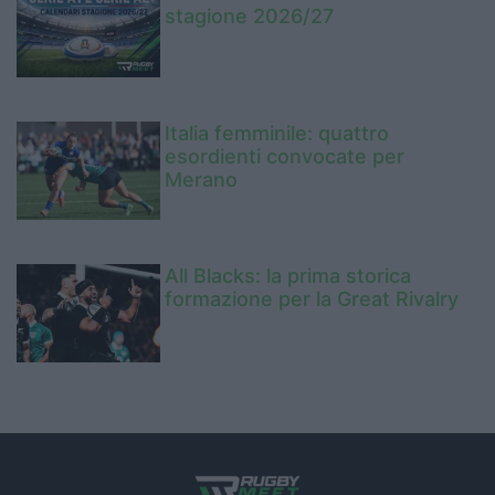
stagione 2026/27
Italia femminile: quattro
esordienti convocate per
Merano
All Blacks: la prima storica
formazione per la Great Rivalry