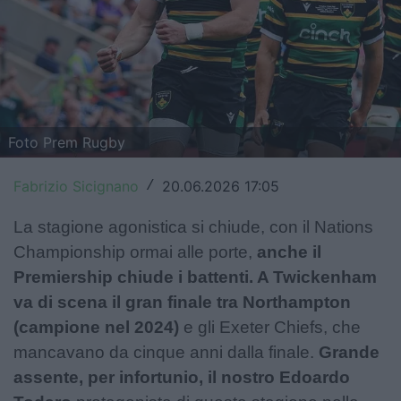
Top14
Premiership
Champions Cup
Challenge Cup
Foto Prem Rugby
World Rugby
Fabrizio Sicignano
20.06.2026 17:05
/
Rugby World Cup
La stagione agonistica si chiude, con il Nations
Championship ormai alle porte,
anche il
Super Rugby
Premiership chiude i battenti. A Twickenham
Rugby in TV
va di scena il gran finale tra Northampton
(campione nel 2024)
e gli Exeter Chiefs, che
Mercato
mancavano da cinque anni dalla finale.
Grande
assente, per infortunio, il nostro Edoardo
Serie A Elite