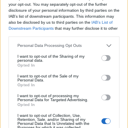
your opt-out. You may separately opt-out of the further
Emmanuel Iyogun
disclosure of your personal information by third parties on the
Panchina:
16 Craig Wright, 17 Danilo Fischetti,
IAB’s list of downstream participants. This information may
18 Luke Green, 19 JJ Van Der Mescht, 20 Tom
also be disclosed by us to third parties on the
IAB’s List of
Downstream Participants
that may further disclose it to other
Lockett, 21 Callum Chick, 22 Alex Mitchell, 23
third parties.
Fraser Dingwall
All
. Phil Dowson
Personal Data Processing Opt Outs
I want to opt-out of the Sharing of my
Exeter
Chiefs
:
15 Olly Woodburn, 14 Immanuel
personal data.
Feyi-Waboso, 13 Henry Slade, 12 Len Ikitau, 11
Opted In
Campbell Ridl, 10 Harvey Skinner, 9 Stephen
I want to opt-out of the Sale of my
Personal Data.
Varney, 8 Greg Fisilau, 7 Ethan Roots, 6 Tom
Opted In
Hooper, 5 Andrea Zambonin, 4 Dafydd Jenkins
I want to opt-out of processing my
(c), 3 Josh Iosefa-Scott, 2 Max Norey, 1 Scott
Personal Data for Targeted Advertising.
Opted In
Sio
Panchina:
16 Joseph Dweba, 17 Ethan Burger,
I want to opt-out of Collection, Use,
Retention, Sale, and/or Sharing of my
18 Bachuki Tchumbadze, 19 Christ Tshiunza, 20
Personal Data that Is Unrelated with the
Purposes for which it was collected.