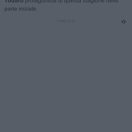
Todaro
protagonista di questa stagione nella
Campionati
parte iniziale.
Serie A
Serie B
Serie C
Femminile
Giovanili
Coppa Italia
Minirugby
Eventi
Top10