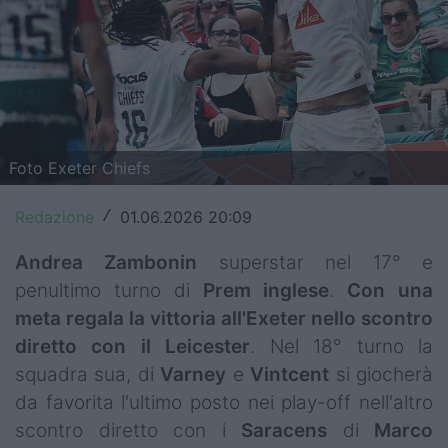
Top14
Premiership
Champions Cup
Challenge Cup
Foto Exeter Chiefs
World Rugby
Redazione
01.06.2026 20:09
/
Rugby World Cup
Andrea
Zambonin
superstar nel 17° e
penultimo turno di
Prem
inglese
.
Con una
Super Rugby
meta regala la vittoria all'Exeter nello scontro
Rugby in TV
diretto con il Leicester
. Nel 18° turno la
squadra sua, di
Varney
e
Vintcent
si giocherà
Mercato
da favorita l'ultimo posto nei play-off nell'altro
Serie A Elite
scontro diretto con i
Saracens
di
Marco