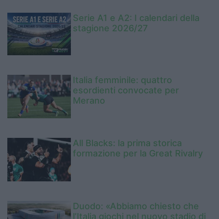
Serie A1 e A2: I calendari della
stagione 2026/27
Italia femminile: quattro
esordienti convocate per
Merano
All Blacks: la prima storica
formazione per la Great Rivalry
Duodo: «Abbiamo chiesto che
l’Italia giochi nel nuovo stadio di