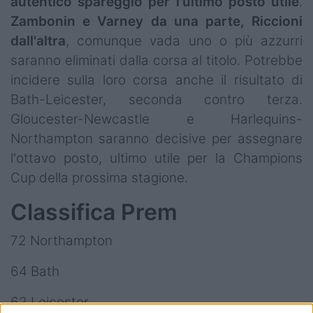
autentico spareggio per l'ultimo posto utile
.
Zambonin e Varney da una parte, Riccioni
dall'altra
, comunque vada uno o più azzurri
saranno eliminati dalla corsa al titolo. Potrebbe
incidere sulla loro corsa anche il risultato di
Bath-Leicester, seconda contro terza.
Gloucester-Newcastle e Harlequins-
Northampton saranno decisive per assegnare
l'ottavo posto, ultimo utile per la Champions
Cup della prossima stagione.
Classifica Prem
72 Northampton
64 Bath
62 Leicester