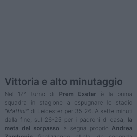
Podcast
Shop
Vittoria e alto minutaggio
Nel 17° turno di
Prem
Exeter
è la prima
squadra in stagione a espugnare lo stadio
"Mattioli"
di Leicester per 35-26. A sette minuti
dalla fine, sul 26-25 per i padroni di casa,
la
meta del sorpasso
la segna proprio
Andrea
Zambonin
finalizzando all'ala, da seconda