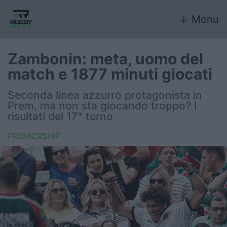
↓
Menu
Zambonin: meta, uomo del
match e 1877 minuti giocati
Nazionale
Seconda linea azzurro protagonista in
Prem, ma non sta giocando troppo? I
Nazionali giovanili
risultati del 17° turno
Rugby Sevens
PREMIERSHIP
FIR
Internazionale
6 Nazioni
United Rugby Championship