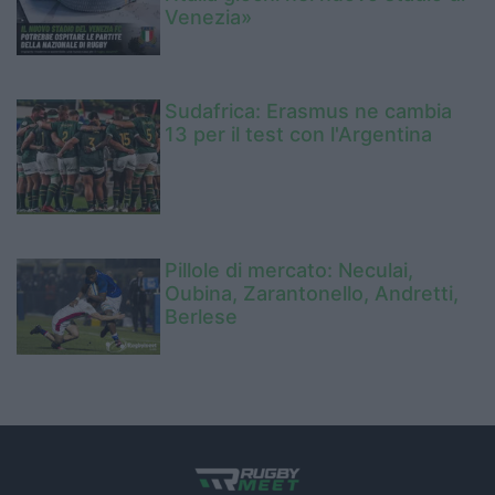
Venezia»
Sudafrica: Erasmus ne cambia
13 per il test con l'Argentina
Pillole di mercato: Neculai,
Oubina, Zarantonello, Andretti,
Berlese