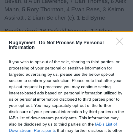
Bevan, 8 Alun Lawrence, 7 Dan Thomas, 6 Alex
Mann, 5 Rory Thornton, 4 Evan Rees, 3 Keiron
Assiratti, 2 Liam Belcher (c), 1 Ed Byrne
Sostituzioni
: 16 Dafydd Hughes, 17 Rhys
Barratt, 18 Sam Wainwright, 19 Lucas de la Rua,
Rugbymeet -
Do Not Process My Personal
20 Evan Lloyd, 21 Ieuan Davies, 22 Rory
Information
Jennings, 23 Cam Winnett
If you wish to opt-out of the sale, sharing to third parties, or
Video Highlights di
processing of your personal or sensitive information for
targeted advertising by us, please use the below opt-out
Benetton Rugby v Cardiff
section to confirm your selection. Please note that after your
opt-out request is processed you may continue seeing
Rugby 38-35
interest-based ads based on personal information utilized by
us or personal information disclosed to third parties prior to
your opt-out. You may separately opt-out of the further
disclosure of your personal information by third parties on the
IAB’s list of downstream participants. This information may
also be disclosed by us to third parties on the
IAB’s List of
Downstream Participants
that may further disclose it to other