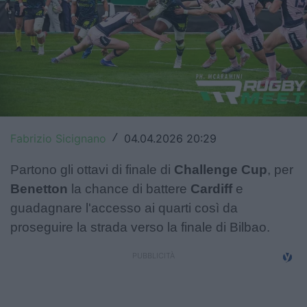
Top14
Premiership
Champions Cup
Challenge Cup
World Rugby
Fabrizio Sicignano
04.04.2026 20:29
/
Rugby World Cup
Partono gli ottavi di finale di
Challenge Cup
, per
Benetton
la chance di battere
Cardiff
e
Super Rugby
guadagnare l'accesso ai quarti così da
proseguire la strada verso la finale di Bilbao.
Rugby in TV
Mercato
Serie A Elite