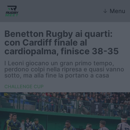
↓
Menu
Benetton Rugby ai quarti:
con Cardiff finale al
Nazionale
cardiopalma, finisce 38-35
Nazionali giovanili
I Leoni giocano un gran primo tempo,
perdono colpi nella ripresa e quasi vanno
Rugby Sevens
sotto, ma alla fine la portano a casa
CHALLENGE CUP
FIR
Internazionale
6 Nazioni
United Rugby Championship