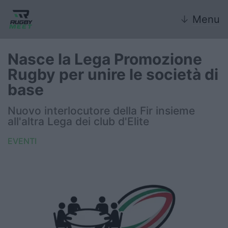
↓
Menu
Nasce la Lega Promozione
Rugby per unire le società di
Nazionale
base
Nazionali giovanili
Nuovo interlocutore della Fir insieme
all'altra Lega dei club d'Elite
Rugby Sevens
EVENTI
FIR
Internazionale
6 Nazioni
United Rugby Championship