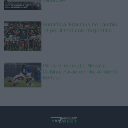
Venezia»
Sudafrica: Erasmus ne cambia
13 per il test con l'Argentina
Pillole di mercato: Neculai,
Oubina, Zarantonello, Andretti,
Berlese