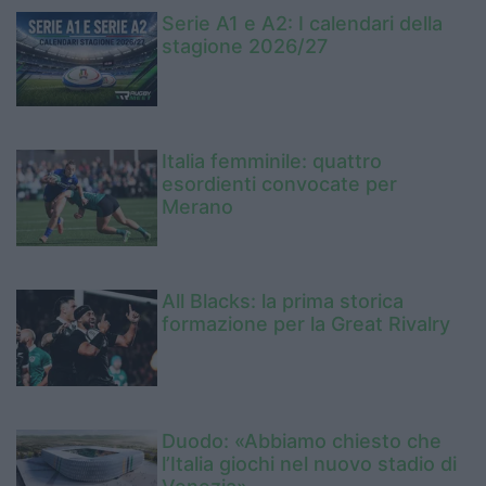
Serie A1 e A2: I calendari della
stagione 2026/27
Italia femminile: quattro
esordienti convocate per
Merano
All Blacks: la prima storica
formazione per la Great Rivalry
Duodo: «Abbiamo chiesto che
l’Italia giochi nel nuovo stadio di