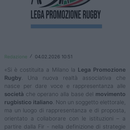
Top14
Premiership
Champions Cup
Challenge Cup
Redazione
04.02.2026 10:51
/
World Rugby
«Si è costituita a Milano la
Lega Promozione
Rugby World Cup
Rugby
. Una nuova realtà associativa che
Super Rugby
nasce per dare voce e rappresentanza alle
società
che operano alla base del
movimento
Rugby in TV
rugbistico italiano
. Non un soggetto elettorale,
Mercato
ma un luogo di rappresentanza e di proposta,
orientato a collaborare con le istituzioni – a
Serie A Elite
partire dalla Fir - nella definizione di strategie