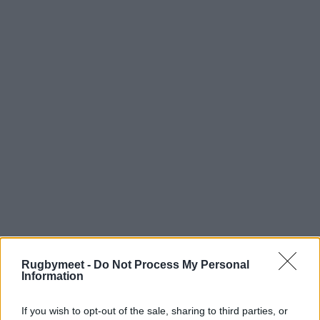
Rugbymeet -
Do Not Process My Personal
Information
Per adesioni e informazioni:
segreteria@legapromorugby.
If you wish to opt-out of the sale, sharing to third parties, or