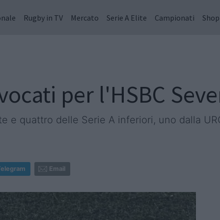
onale
Rugby in TV
Mercato
Serie A Elite
Campionati
Shop
onvocati per l'HSBC Sev
lite e quattro delle Serie A inferiori, uno dalla U
Telegram
Email