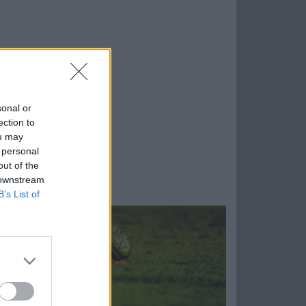
sonal or
ection to
ou may
 personal
out of the
 downstream
B’s List of