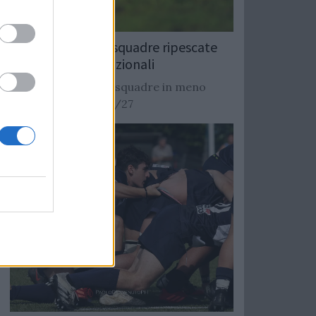
Rugby: Record di squadre ripescate
nei campionati nazionali
Si stimano oltre 20 squadre in meno
dalla stagione 2026/27