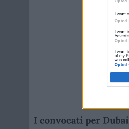
Opted 
I want t
Opted 
I want 
Advertis
Opted 
I want t
of my P
was col
Opted 
I convocati per Dubai