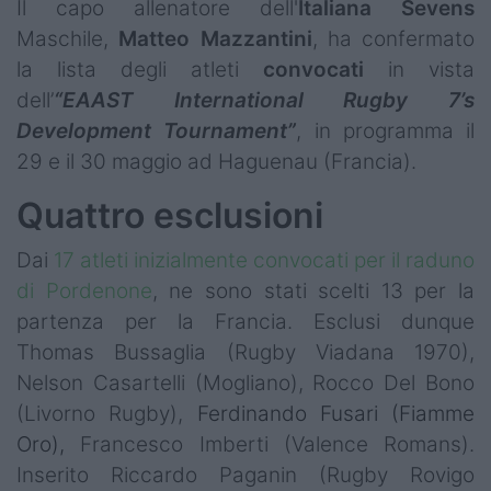
Il capo allenatore dell'
Italiana Sevens
Mercato
Maschile,
Matteo
Mazzantini
, ha confermato
Serie A Elite
la lista degli atleti
convocati
in vista
dell’
“EAAST International Rugby 7’s
Campionati
Development Tournament”
, in programma il
Serie A
29 e il 30 maggio ad Haguenau (Francia).
Serie B
Quattro esclusioni
Serie C
Dai
17 atleti inizialmente convocati per il raduno
di Pordenone
, ne sono stati scelti 13 per la
Femminile
partenza per la Francia. Esclusi dunque
Giovanili
Thomas Bussaglia (Rugby Viadana 1970),
Nelson Casartelli (Mogliano), Rocco Del Bono
Coppa Italia
(Livorno Rugby),
Ferdinando Fusari (Fiamme
Oro),
Francesco Imberti (Valence Romans).
Minirugby
Inserito Riccardo Paganin (Rugby Rovigo