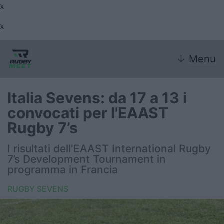
x
x
↓
Menu
Italia Sevens: da 17 a 13 i
convocati per l'EAAST
Nazionale
Rugby 7’s
Nazionali giovanili
I risultati dell'EAAST International Rugby
7’s Development Tournament in
Rugby Sevens
programma in Francia
RUGBY SEVENS
FIR
Internazionale