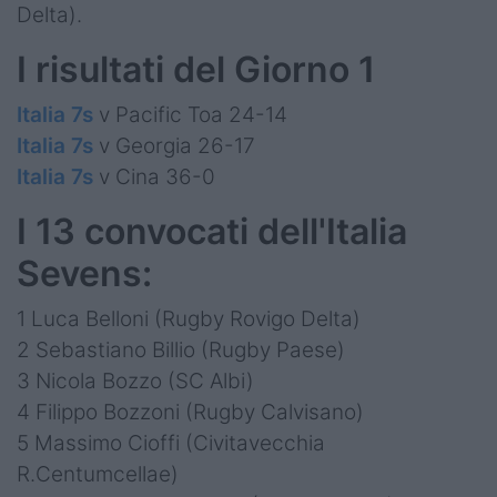
Eventi
Delta).
Top10
I risultati del Giorno 1
Podcast
Italia 7s
v Pacific Toa 24-14
Italia 7s
v Georgia 26-17
Shop
Italia 7s
v Cina 36-0
I 13 convocati dell'Italia
Sevens:
1 Luca Belloni (Rugby Rovigo Delta)
2 Sebastiano Billio (Rugby Paese)
3 Nicola Bozzo (SC Albi)
4 Filippo Bozzoni (Rugby Calvisano)
5 Massimo Cioffi (Civitavecchia
R.Centumcellae)