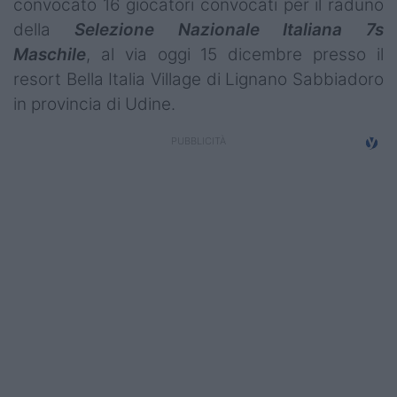
convocato 16 giocatori convocati per il raduno
Campionati
della
Selezione Nazionale Italiana 7s
Maschile
, al via oggi 15 dicembre presso il
Serie A
resort Bella Italia Village di Lignano Sabbiadoro
Serie B
in provincia di Udine.
Serie C
Femminile
Giovanili
Coppa Italia
Minirugby
Eventi
Top10