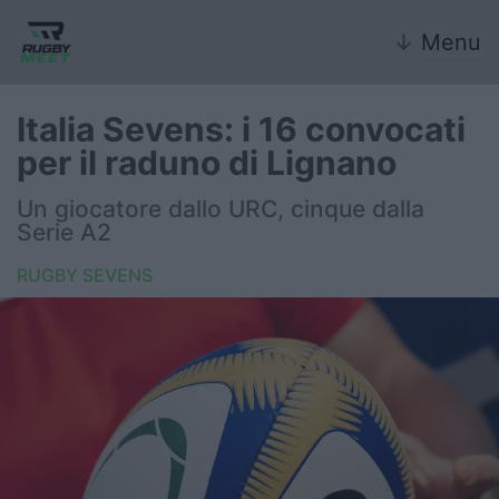
↓
Menu
Italia Sevens: i 16 convocati
per il raduno di Lignano
Nazionale
Un giocatore dallo URC, cinque dalla
Serie A2
Nazionali giovanili
RUGBY SEVENS
Rugby Sevens
FIR
Internazionale
6 Nazioni
United Rugby Championship