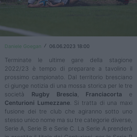
Top14
Premiership
Champions Cup
Daniele Goegan
06.06.2023 18:00
/
Challenge Cup
Terminate le ultime gare della stagione
World Rugby
2022/23 è tempo di preparare a tavolino il
Rugby World Cup
prossimo campionato. Dal territorio bresciano
ci giunge notizia di una mossa storica per le tre
Super Rugby
società
Rugby
Brescia
,
Franciacorta
e
Rugby in TV
Centurioni
Lumezzane
. Si tratta di una maxi
fusione dei tre club che agiranno sotto uno
Mercato
stesso unico nome ma su tre categorie diverse,
Serie A, Serie B e Serie C. La Serie A prenderà
Serie A Elite