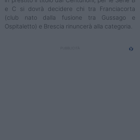
in prestito il titolo dai Centurioni, per le Serie B
Campionati
e C si dovrà decidere chi tra Franciacorta
(club nato dalla fusione tra Gussago e
Serie A
Ospitaletto) e Brescia rinuncerà alla categoria.
Serie B
Serie C
Femminile
Giovanili
Coppa Italia
Minirugby
Eventi
Top10