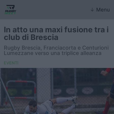
↓
Menu
In atto una maxi fusione tra i
club di Brescia
Nazionale
Rugby Brescia, Franciacorta e Centurioni
Lumezzane verso una triplice alleanza
Nazionali giovanili
EVENTI
Rugby Sevens
FIR
Internazionale
6 Nazioni
United Rugby Championship