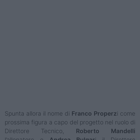
Podcast
Shop
Spunta allora il nome di
Franco Properz
i come
prossima figura a capo del progetto nel ruolo di
Direttore Tecnico,
Roberto Mandelli
l’allenatore e
Andrea Bulgar
i il Direttore