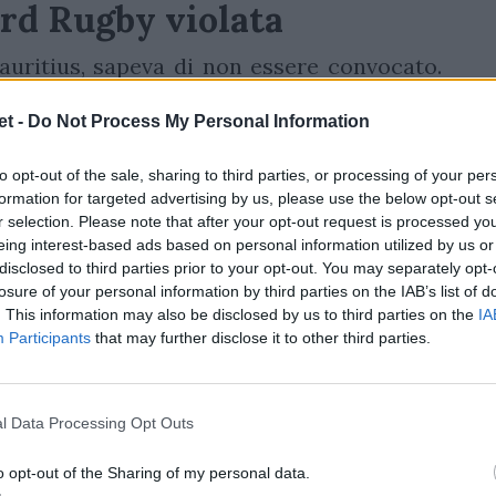
Word Rugby violata
auritius, sapeva di non essere convocato.
ato la regola sulla salute dei giocatori,
t -
Do Not Process My Personal Information
non si possono superare le 30 partite di
re superate giocando con Inghilterra,
to opt-out of the sale, sharing to third parties, or processing of your per
ne obbligatoriamente fermato. E a 31 anni
formation for targeted advertising by us, please use the below opt-out s
r selection. Please note that after your opt-out request is processed y
e visto commettere errori madornali nella
eing interest-based ads based on personal information utilized by us or
ri match, dava l'impressione di essere
cotto
,
disclosed to third parties prior to your opt-out. You may separately opt-
losure of your personal information by third parties on the IAB’s list of
à, leadership e fisicità che ne hanno fatto
. This information may also be disclosed by us to third parties on the
IA
ndo.
Al suo posto torna capitano Jamie
Participants
that may further disclose it to other third parties.
prendono gli equiparati
l Data Processing Opt Outs
 sudafricano del Bristol
Benhard Jense
o opt-out of the Sharing of my personal data.