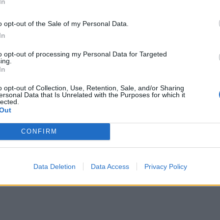
ghilterra
stia attraversando un momento
In
 dei talenti. Altrimenti non sarebbe arrivata
o opt-out of the Sale of my Personal Data.
n avrebbe
perso tre partite su tre con
In
nessuno dei grandi meriti agli azzurri) con
to opt-out of processing my Personal Data for Targeted
r 20 e l'Under 18
. Così va vista la
ing.
In
diventa inglese dopo 5 anni di residenza,
o opt-out of Collection, Use, Retention, Sale, and/or Sharing
onda partita delle Summer Series. Quindi
ersonal Data that Is Unrelated with the Purposes for which it
lected.
connazionali del Sudafrica il 4 luglio a
Out
1 luglio a Liverpool contro le Fiji e il 18
CONFIRM
stero.
Data Deletion
Data Access
Privacy Policy