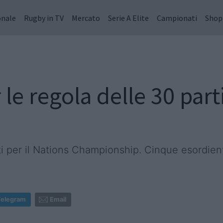
onale
Rugby in TV
Mercato
Serie A Elite
Campionati
Shop
 le regola delle 30 part
ati per il Nations Championship. Cinque esordien
Telegram
Email