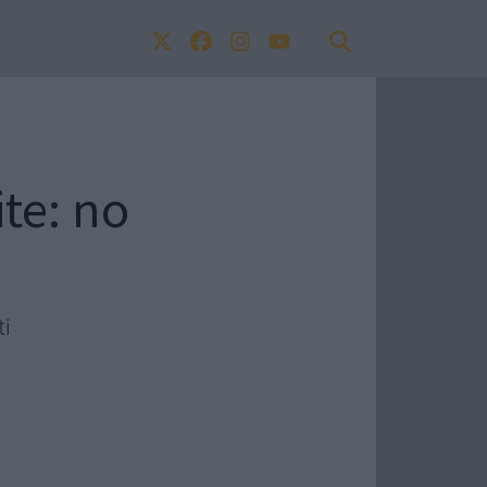
ite: no
ti