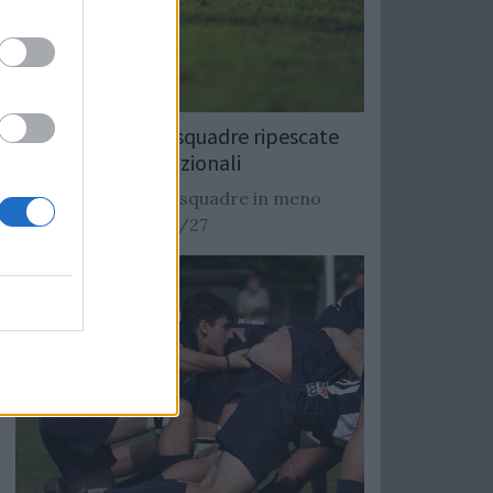
Rugby: Record di squadre ripescate
nei campionati nazionali
Si stimano oltre 20 squadre in meno
dalla stagione 2026/27