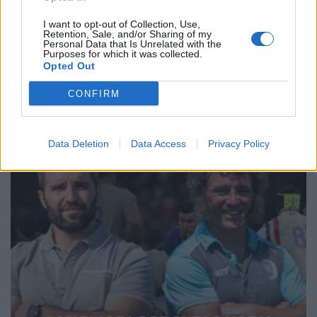
←
3
4
5
6
7
8
9
10
11
12
13
→
I want to opt-out of Collection, Use,
Pagina 8 di 204
Retention, Sale, and/or Sharing of my
Personal Data that Is Unrelated with the
Purposes for which it was collected.
Opted Out
CONFIRM
Data Deletion
Data Access
Privacy Policy