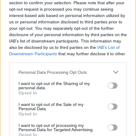
section to confirm your selection. Please note that after your
L'Argentina batte per la prima volta gli
opt-out request is processed you may continue seeing
All Blacks a Buenos Aires
video
interest-based ads based on personal information utilized by
Daniele Goegan
/
24.08.2025 07:18
us or personal information disclosed to third parties prior to
your opt-out. You may separately opt-out of the further
disclosure of your personal information by third parties on the
IAB’s list of downstream participants. This information may
also be disclosed by us to third parties on the
IAB’s List of
INTERNAZIONALE
Downstream Participants
that may further disclose it to other
Il Sudafrica si prende la rivincita con
third parties.
l'Australia, vince 30-22
video
Daniele Goegan
/
23.08.2025 19:55
Personal Data Processing Opt Outs
I want to opt-out of the Sharing of my
personal data.
Opted In
INTERNAZIONALE
Championship: due cambi nei Pumas,
I want to opt-out of the Sale of my
Taylor al 100° cap All Blacks
Personal Data.
Opted In
Redazione
/
22.08.2025 13:00
I want to opt-out of processing my
Personal Data for Targeted Advertising.
Opted In