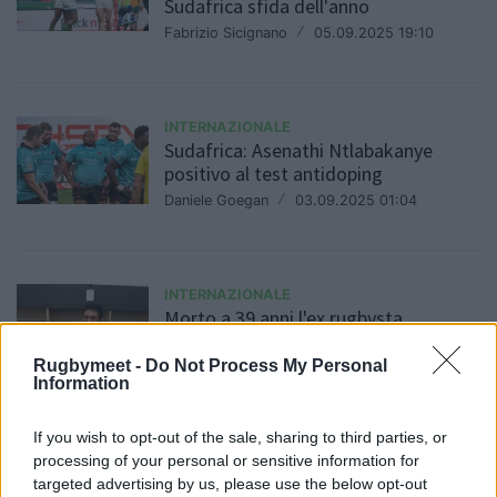
Sudafrica sfida dell'anno
Fabrizio Sicignano
/
05.09.2025 19:10
INTERNAZIONALE
Sudafrica: Asenathi Ntlabakanye
positivo al test antidoping
Daniele Goegan
/
03.09.2025 01:04
INTERNAZIONALE
Morto a 39 anni l'ex rugbysta
neozelandese Shane Christie
Rugbymeet -
Do Not Process My Personal
Daniele Goegan
/
28.08.2025 10:02
Information
If you wish to opt-out of the sale, sharing to third parties, or
processing of your personal or sensitive information for
targeted advertising by us, please use the below opt-out
INTERNAZIONALE