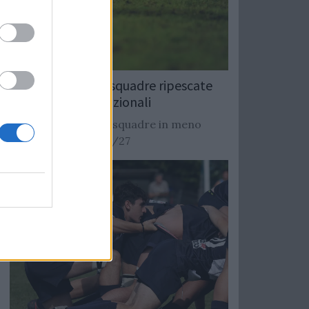
Rugby: Record di squadre ripescate
nei campionati nazionali
Si stimano oltre 20 squadre in meno
dalla stagione 2026/27