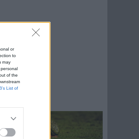
sonal or
ection to
ou may
 personal
out of the
 downstream
B’s List of