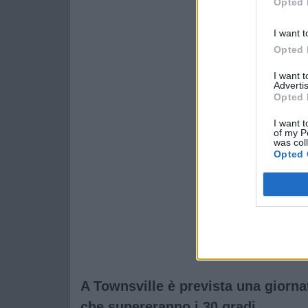
Opted 
I want t
Opted 
I want 
Advertis
Opted 
I want t
of my P
was col
Opted 
A Townsville è prevista una giorna
che supereranno i 30 gradi.