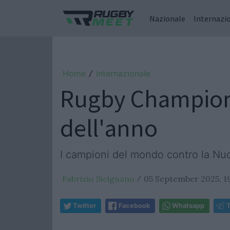
Nazionale
Internazi
Home
Internazionale
/
Rugby Championsh
dell'anno
I campioni del mondo contro la Nuov
Fabrizio Sicignano
05 September 2025, 1
/
Twitter
Facebook
Whatsapp