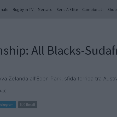
onale
Rugby in TV
Mercato
Serie A Elite
Campionati
Shop
ip: All Blacks-Sudafr
a Zelanda all'Eden Park, sfida torrida tra Austr
9:10
Telegram
Email