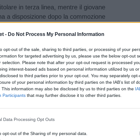
tolare in terza linea, mentre il giovane
na a disposizione dopo la commozione
 Kellaway
come estremo, al posto
t -
Do Not Process My Personal Information
ina dal suo
, dopo la splendida vittoria
ana Gonzalo Garçia. Altro volto delle Zebre
to opt-out of the sale, sharing to third parties, or processing of your per
partirà dalla panchina.
formation for targeted advertising by us, please use the below opt-out s
r selection. Please note that after your opt-out request is processed y
eing interest-based ads based on personal information utilized by us or
disclosed to third parties prior to your opt-out. You may separately opt-
losure of your personal information by third parties on the IAB’s list of
. This information may also be disclosed by us to third parties on the
IA
Participants
that may further disclose it to other third parties.
l Data Processing Opt Outs
o opt-out of the Sharing of my personal data.