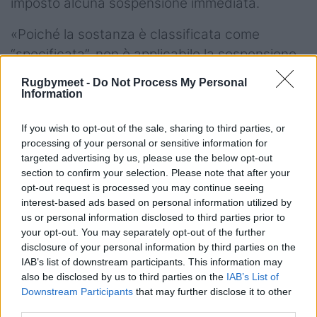
imposto alcuna sospensione immediata.
«Poiché la sostanza è classificata come
“specificata”, non è applicabile la sospensione
provvisoria automatica. È diverso per le
Rugbymeet -
Do Not Process My Personal
sostanze non specificate, come gli steroidi,
Information
dove la sospensione scatta subito», ha
If you wish to opt-out of the sale, sharing to third parties, or
spiegato il CEO di SAIDS, Khalid Galant.
processing of your personal or sensitive information for
targeted advertising by us, please use the below opt-out
section to confirm your selection. Please note that after your
opt-out request is processed you may continue seeing
interest-based ads based on personal information utilized by
us or personal information disclosed to third parties prior to
your opt-out. You may separately opt-out of the further
disclosure of your personal information by third parties on the
IAB’s list of downstream participants. This information may
also be disclosed by us to third parties on the
IAB’s List of
Downstream Participants
that may further disclose it to other
third parties.