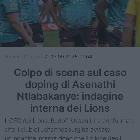
Top14
Premiership
Champions Cup
Challenge Cup
Daniele Goegan
03.09.2025 01:04
/
World Rugby
Colpo di scena sul caso
Rugby World Cup
doping di Asenathi
Super Rugby
Ntlabakanye: indagine
Rugby in TV
interna dei Lions
Mercato
Il CEO dei Lions, Rudolf Straeuli, ha confermato
che il club di Johannesburg ha avviato
Serie A Elite
un’indagine interna dopo che il pilone degli