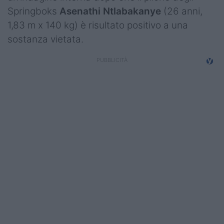
Campionati
Springboks
Asenathi Ntlabakanye
(26 anni,
1,83 m x 140 kg) è risultato positivo a una
Serie A
sostanza vietata.
Serie B
Serie C
Femminile
Giovanili
Coppa Italia
Minirugby
Eventi
Top10