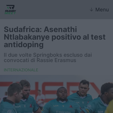
↓
Menu
Sudafrica: Asenathi
Ntlabakanye positivo al test
Nazionale
antidoping
Nazionali giovanili
Il due volte Springboks escluso dai
convocati di Rassie Erasmus
Rugby Sevens
INTERNAZIONALE
FIR
Internazionale
6 Nazioni
United Rugby Championship