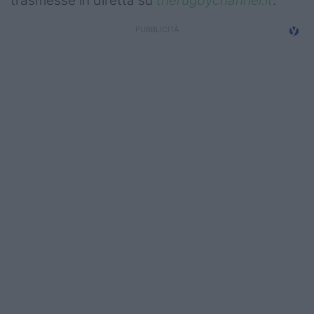
trasmesse in diretta su
therugbychannel.it
.
Campionati
Serie A
Serie B
Serie C
Femminile
Giovanili
Coppa Italia
Minirugby
Eventi
Top10