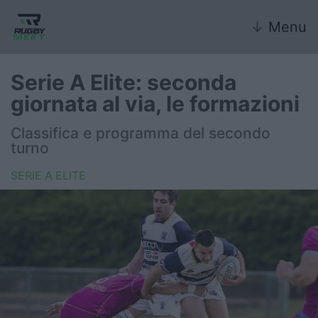
↓
Menu
Serie A Elite: seconda
giornata al via, le formazioni
Nazionale
Classifica e programma del secondo
turno
Nazionali giovanili
SERIE A ELITE
Rugby Sevens
FIR
Internazionale
6 Nazioni
United Rugby Championship