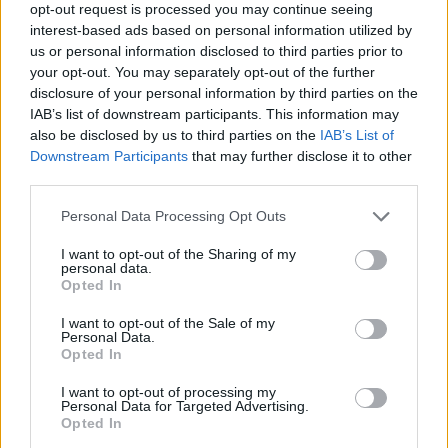
opt-out request is processed you may continue seeing
Mogliano Veneto Rugby
: Peruzzo; Drago A.,
interest-based ads based on personal information utilized by
Vanzella, Magni, Schiabel; Favaretto, Bellotto;
us or personal information disclosed to third parties prior to
your opt-out. You may separately opt-out of the further
Koroiyadi, Finotto (Cap.), Casartelli; Bruno,
disclosure of your personal information by third parties on the
Midena; Genovese, Ferraro, Gentile
IAB’s list of downstream participants. This information may
also be disclosed by us to third parties on the
IAB’s List of
A disposizione
: Bonan, De Sarro, Lipera,
Downstream Participants
that may further disclose it to other
Brevigliero, Pettinelli, Semenzato, Garbisi,
third parties.
Teneggi
Personal Data Processing Opt Outs
All
. Casellato
I want to opt-out of the Sharing of my
personal data.
Opted In
FEMI-CZ Rovigo:
Cantini; Vaccari, Diederich
Ferrario (cap.), Moscardi, Lertora; Thomson,
I want to opt-out of the Sale of my
Personal Data.
Oliver; Casado Sandri, Cosi, Malaspina;
Opted In
Fourcade, Ciampolini; Swanepoel, Frangini,
I want to opt-out of processing my
Sanavia.
Personal Data for Targeted Advertising.
Opted In