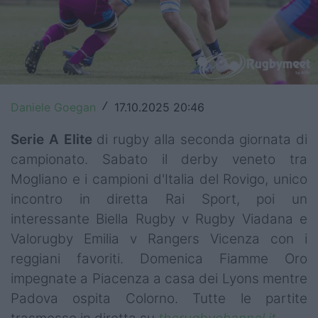
Top14
Premiership
Champions Cup
Daniele Goegan
17.10.2025 20:46
/
Challenge Cup
Serie A Elite
di rugby alla seconda giornata di
World Rugby
campionato. Sabato il derby veneto tra
Rugby World Cup
Mogliano e i campioni d'Italia del Rovigo, unico
incontro in diretta Rai Sport, poi un
Super Rugby
interessante Biella Rugby v Rugby Viadana e
Rugby in TV
Valorugby Emilia v Rangers Vicenza con i
reggiani favoriti. Domenica Fiamme Oro
Mercato
impegnate a Piacenza a casa dei Lyons mentre
Padova ospita Colorno. Tutte le partite
Serie A Elite