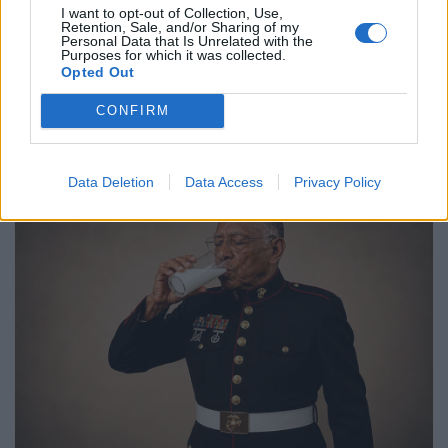
A disposizione:
Cadorini, Della Sala, Tripodo,
I want to opt-out of Collection, Use,
Steolo, Ortis, Krsul, Gesi, Sante.
Retention, Sale, and/or Sharing of my
Personal Data that Is Unrelated with the
Purposes for which it was collected.
All.
Giazzon
Opted Out
CONFIRM
Arb.
Daniele Pompa (Chieti)
Data Deletion
Data Access
Privacy Policy