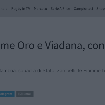
onale
Rugby in TV
Mercato
Serie A Elite
Campionati
Shop
me Oro e Viadana, con 
. Gamboa: squadra di Stato. Zambelli: le Fiamme
Telegram
Email