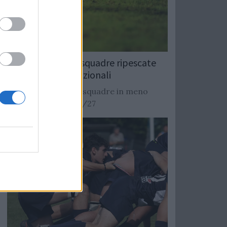
Rugby: Record di squadre ripescate
nei campionati nazionali
Si stimano oltre 20 squadre in meno
dalla stagione 2026/27