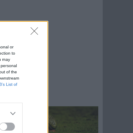
sonal or
ection to
ou may
 personal
out of the
 downstream
B’s List of