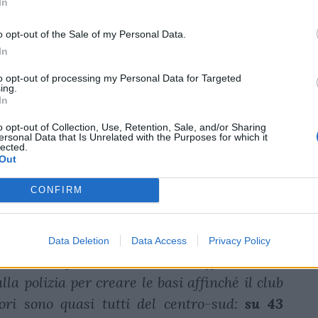
e di articoli sui giornali usciti in questi
In
stra come dietro l'unitarietà dell'organismo
o opt-out of the Sale of my Personal Data.
e molto diverse, difficilmente conciliabili.
In
tato all'addio alla Lega, del portavoce
to opt-out of processing my Personal Data for Targeted
vuto diventarne il direttore generale. La
ing.
In
ncora un ente del genere, ora che non c'è
o opt-out of Collection, Use, Retention, Sale, and/or Sharing
eva unito? Ecco i tre interventi.
ersonal Data that Is Unrelated with the Purposes for which it
lected.
o (Fiamme Oro Rugby)
Out
CONFIRM
a
Marino
Petrelli
del "
Messaggero
" di Roma
ternativo adottato dalle
Fiamme
Oro
da
egli ultimi tre anni abbiamo cambiato
Data Deletion
Data Access
Privacy Policy
- dice Niglio - creando uno staff tecnico di
lla polizia per creare le basi affinché il club
tori sono quasi tutti del centro-sud:
su 43