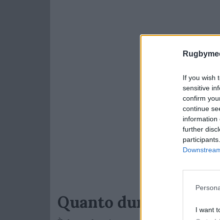
Rugbymee
If you wish 
sensitive in
confirm you
continue se
information 
further disc
participants
Downstream 
Persona
Quanto durerà
I want t