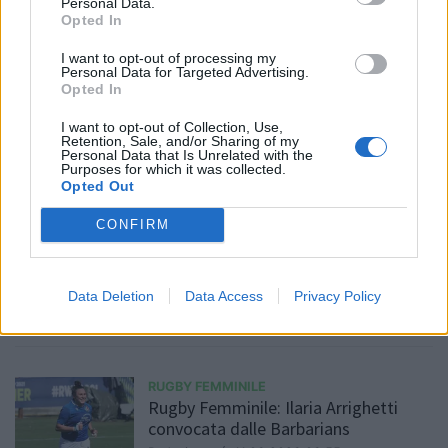
Personal Data.
Opted In
I want to opt-out of processing my
Personal Data for Targeted Advertising.
NAZIONALI GIOVANILI
Opted In
Italia U20: la formazione che sfida
l'Inghilterra a Calvisano
I want to opt-out of Collection, Use,
video
Retention, Sale, and/or Sharing of my
Redazione
/
11.06.2026 14:33
Personal Data that Is Unrelated with the
Purposes for which it was collected.
Opted Out
CONFIRM
RUGBY GIOVANILE
Verona Rugby riparte: attività e nuovo
assetto societario
Data Deletion
Data Access
Privacy Policy
Redazione
/
11.06.2026 13:47
RUGBY FEMMINILE
Rugby Femminile: Ilaria Arrighetti
convocata dalle Barbarians