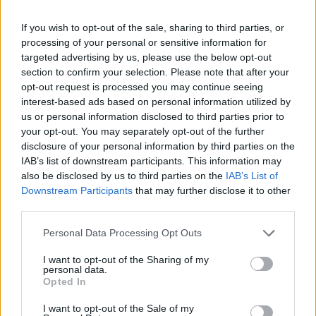
If you wish to opt-out of the sale, sharing to third parties, or
processing of your personal or sensitive information for
PREMIERSHIP
targeted advertising by us, please use the below opt-out
Fischetti e Todaro in finale di Prem
section to confirm your selection. Please note that after your
con il Northampton
opt-out request is processed you may continue seeing
video
interest-based ads based on personal information utilized by
Redazione
/
13.06.2026 14:23
us or personal information disclosed to third parties prior to
your opt-out. You may separately opt-out of the further
disclosure of your personal information by third parties on the
IAB’s list of downstream participants. This information may
NAZIONALI GIOVANILI
Anche l’Italia Under 20 batte
also be disclosed by us to third parties on the
IAB’s List of
l’Inghilterra: fantastico “triplete”
Downstream Participants
that may further disclose it to other
third parties.
Redazione
/
12.06.2026 21:55
Personal Data Processing Opt Outs
I want to opt-out of the Sharing of my
personal data.
SERIE A ELITE
Opted In
Lega rugby allo sbando, Arletti: «Mi
sono dimesso». Prampolini l'erede?
I want to opt-out of the Sale of my
Redazione
/
12.06.2026 07:14