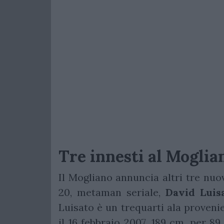
Tre innesti al Moglia
Il Mogliano annuncia altri tre nuovi
20, metaman seriale,
David Luis
Luisato è un trequarti ala proveni
il 16 febbraio 2007, 189 cm. per 89