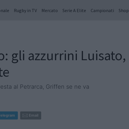
onale
Rugby in TV
Mercato
Serie A Elite
Campionati
Shop
: gli azzurrini Luisato,
te
esta al Petrarca, Griffen se ne va
Telegram
Email