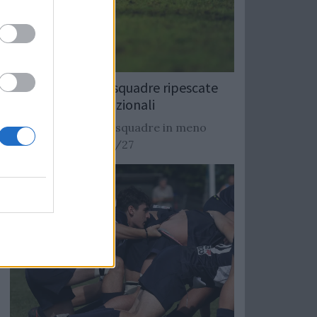
Rugby: Record di squadre ripescate
nei campionati nazionali
Si stimano oltre 20 squadre in meno
dalla stagione 2026/27