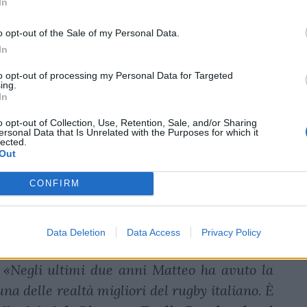
ip e nel torneo sudamericano, e dal 2023
In
 Américas con i Pampas XV, fino alla finale
o opt-out of the Sale of my Personal Data.
nche un periodo di pre-season con lo Stade
In
to opt-out of processing my Personal Data for Targeted
ing.
ebre
In
o opt-out of Collection, Use, Retention, Sale, and/or Sharing
n due arrivi. L’ala
Andrea Binelli
, classe
ersonal Data that Is Unrelated with the Purposes for which it
lected.
 non fa più la serie A1 e segue Nicolò
Out
coach Benettin. Nella stagione 2025/26 è
CONFIRM
1, collezionando 16 presenze, 8 mete e oltre
rande continuità e la capacità di ricoprire
. Il tallonatore
Matteo Luigi Musajo
,
Data Deletion
Data Access
Privacy Policy
ciuto nel Modena Rugby, classe 2004, 107
«Negli ultimi due anni Matteo ha avuto la
 una delle realtà migliori del rugby italiano. È