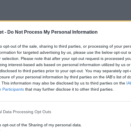
t -
Do Not Process My Personal Information
to opt-out of the sale, sharing to third parties, or processing of your per
formation for targeted advertising by us, please use the below opt-out s
r selection. Please note that after your opt-out request is processed y
eing interest-based ads based on personal information utilized by us or
condo acquisto, il pilone argentino
Javier
disclosed to third parties prior to your opt-out. You may separately opt-
losure of your personal information by third parties on the IAB’s list of
a linea di Arezzo e con una lunga esperienza
. This information may also be disclosed by us to third parties on the
IA
i
. Classe 1997, Javier Corvalan è in grado di
Participants
that may further disclose it to other third parties.
o che destro. Cresciuto nella Deportiva
lo internazionale con i Cafeteros Pro nel
l Data Processing Opt Outs
o per due anni consecutivi nella squadra
). Ha collezionato presenze con l'Argentina
o opt-out of the Sharing of my personal data.