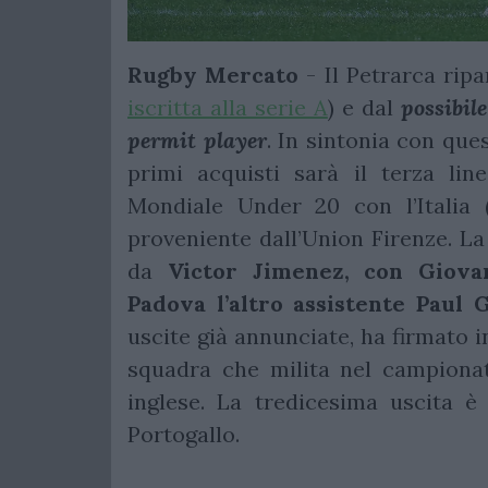
Rugby Mercato
- Il Petrarca ripa
iscritta alla serie A
) e dal
possibil
permit player
. In sintonia con que
primi acquisti sarà il terza line
Mondiale Under 20 con l’Italia 
proveniente dall’Union Firenze. L
da
Victor Jimenez, con Giovan
Padova l’altro assistente Paul G
uscite già annunciate, ha firmato 
squadra che milita nel campionat
inglese. La tredicesima uscita è
Portogallo.