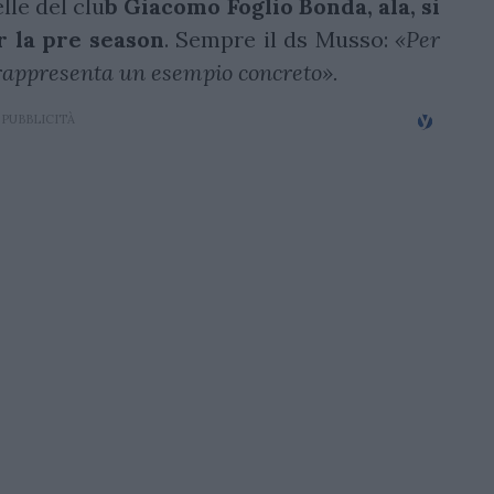
elle del clu
b Giacomo Foglio Bonda, ala, si
r la pre season
. Sempre il ds Musso:
«Per
so rappresenta un esempio concreto».