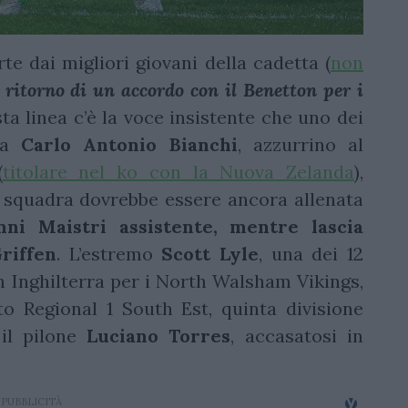
rte dai migliori giovani della cadetta (
non
e ritorno di un accordo con il Benetton per i
sta linea c’è la voce insistente che uno dei
a
Carlo Antonio Bianchi
, azzurrino al
(
titolare nel ko con la Nuova Zelanda
),
a squadra dovrebbe essere ancora allenata
ni Maistri assistente, mentre lascia
riffen
. L’estremo
Scott Lyle
, una dei 12
in Inghilterra per i North Walsham Vikings,
o Regional 1 South Est, quinta divisione
 il pilone
Luciano Torres
, accasatosi in