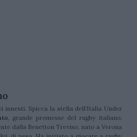
no
 innesti. Spicca la stella dell’Italia Under
ato
, grande promesse del rugby italiano.
ente dalla Benetton Treviso, nato a Verona
 kg. di peso. Ha iniziato a giocare a rugby