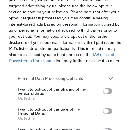
SERIE A ELITE
Arletti fra richiesta di dimissioni alla
targeted advertising by us, please use the below opt-out
Fir e resa dei conti in Lega
section to confirm your selection. Please note that after your
opt-out request is processed you may continue seeing
Redazione
/
21.05.2026 14:38
interest-based ads based on personal information utilized by
us or personal information disclosed to third parties prior to
your opt-out. You may separately opt-out of the further
disclosure of your personal information by third parties on the
RUGBY FEMMINILE
IAB’s list of downstream participants. This information may
Italia: il bilancio del Sei Nazioni
also be disclosed by us to third parties on the
IAB’s List of
Femminile 2026
Downstream Participants
that may further disclose it to other
Redazione
/
20.05.2026 07:22
third parties.
Personal Data Processing Opt Outs
PREMIERSHIP
I want to opt-out of the Sharing of my
personal data.
Prem: vince Fischetti, Varney in meta
Opted In
non basta agli Exeter
Redazione
/
19.05.2026 22:16
I want to opt-out of the Sale of my
Personal Data.
Opted In
I want to opt-out of processing my