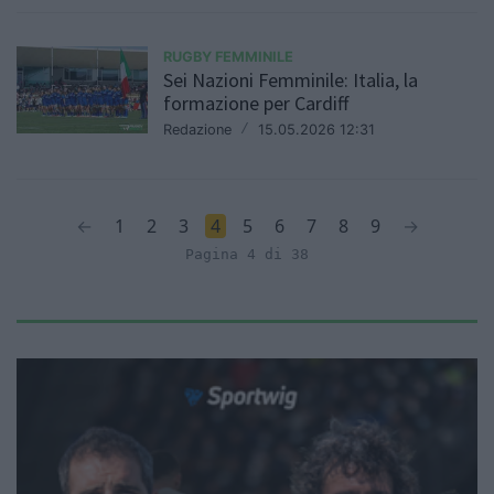
RUGBY FEMMINILE
Sei Nazioni Femminile: Italia, la
formazione per Cardiff
Redazione
/
15.05.2026 12:31
←
1
2
3
4
5
6
7
8
9
→
Pagina 4 di 38