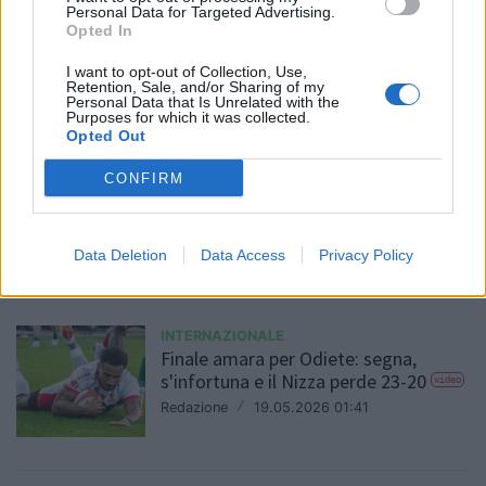
TOP 14
Personal Data for Targeted Advertising.
Battute finali di Top14: Tolone
Opted In
italiano fuori dai play-off
I want to opt-out of Collection, Use,
Redazione
/
19.05.2026 19:07
Retention, Sale, and/or Sharing of my
Personal Data that Is Unrelated with the
Purposes for which it was collected.
Opted Out
UNITED RUGBY CHAMPIONSHIP
CONFIRM
In URC corsa ai play-off mai così
equilibrata: Italia unica assente
Redazione
/
19.05.2026 01:46
Data Deletion
Data Access
Privacy Policy
INTERNAZIONALE
Finale amara per Odiete: segna,
s'infortuna e il Nizza perde 23-20
video
Redazione
/
19.05.2026 01:41