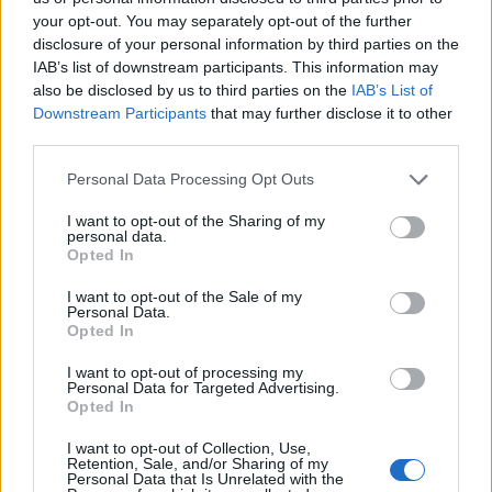
your opt-out. You may separately opt-out of the further
disclosure of your personal information by third parties on the
IAB’s list of downstream participants. This information may
SERIE A
Movimento a pezzi: prima Noceto, poi
also be disclosed by us to third parties on the
IAB’s List of
Colorno e adesso Verona
Downstream Participants
that may further disclose it to other
third parties.
Redazione
/
27.02.2026 07:22
Personal Data Processing Opt Outs
I want to opt-out of the Sharing of my
SERIE A
personal data.
Serie A 2025/26: Risultati e classifiche
Opted In
della XII giornata
I want to opt-out of the Sale of my
Fabrizio Sicignano
/
22.02.2026 18:08
Personal Data.
Opted In
I want to opt-out of processing my
Personal Data for Targeted Advertising.
1
2
3
4
5
6
→
Opted In
Pagina 1 di 59
I want to opt-out of Collection, Use,
Retention, Sale, and/or Sharing of my
Personal Data that Is Unrelated with the