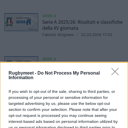
SERIE A
Serie A 2025/26: Risultati e classifiche
della XV giornata
Fabrizio Sicignano
/
22.03.2026 17:03
SERIE A
Serie A1 e A2: risultati e classifiche
della 14° giornata
Rugbymeet -
Do Not Process My Personal
Information
Daniele Goegan
/
15.03.2026 19:17
If you wish to opt-out of the sale, sharing to third parties, or
processing of your personal or sensitive information for
SERIE A
targeted advertising by us, please use the below opt-out
Serie A 2025/26: risultati e classifiche
section to confirm your selection. Please note that after your
della XIII giornata
opt-out request is processed you may continue seeing
Fabrizio Sicignano
/
01.03.2026 17:14
interest-based ads based on personal information utilized by
us or personal information disclosed to third parties prior to