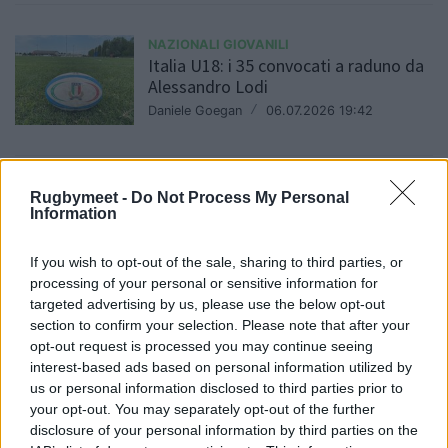
NAZIONALI GIOVANILI
Italia U18: i 35 convocati a raduno da
Alessandro Lodi
Daniele Goegan
/
06.07.2026 19:42
NAZIONALI GIOVANILI
Rugbymeet -
Do Not Process My Personal
Information
Italia U20: scelta la formazione per la
Nuova Zelanda U20
If you wish to opt-out of the sale, sharing to third parties, or
Daniele Goegan
/
05.07.2026 11:41
processing of your personal or sensitive information for
targeted advertising by us, please use the below opt-out
section to confirm your selection. Please note that after your
opt-out request is processed you may continue seeing
NAZIONALI GIOVANILI
Mondiale U20: gli Azzurrini vincono la
interest-based ads based on personal information utilized by
prima contro il Giappone
us or personal information disclosed to third parties prior to
your opt-out. You may separately opt-out of the further
Fabrizio Sicignano
/
02.07.2026 20:33
disclosure of your personal information by third parties on the