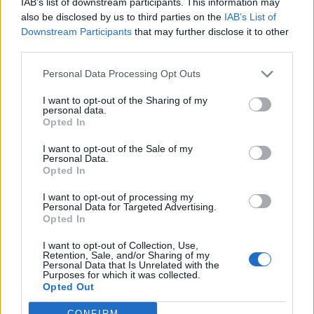
IAB’s list of downstream participants. This information may
also be disclosed by us to third parties on the
IAB’s List of
Downstream Participants
that may further disclose it to other
NAZIONALI GIOVANILI
third parties.
L'Italia U20 affronta il Giappone per
rialzare la testa
Personal Data Processing Opt Outs
Daniele Goegan
/
30.06.2026 18:59
I want to opt-out of the Sharing of my
personal data.
Opted In
NAZIONALI GIOVANILI
I want to opt-out of the Sale of my
David Luisato croce e delizia
Personal Data.
dell'Italia U20 al Mondiale
Opted In
video
Redazione
/
29.06.2026 23:49
I want to opt-out of processing my
Personal Data for Targeted Advertising.
Opted In
I want to opt-out of Collection, Use,
1
2
3
4
5
6
→
Retention, Sale, and/or Sharing of my
Personal Data that Is Unrelated with the
Pagina 1 di 17
Purposes for which it was collected.
Opted Out
CONFIRM