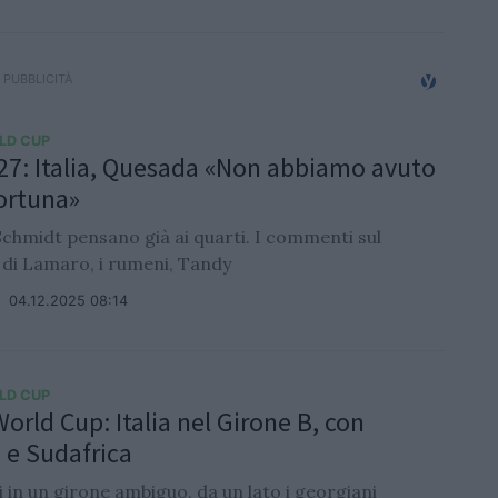
LD CUP
7: Italia, Quesada «Non abbiamo avuto
ortuna»
Schmidt pensano già ai quarti. I commenti sul
 di Lamaro, i rumeni, Tandy
/
04.12.2025 08:14
LD CUP
orld Cup: Italia nel Girone B, con
 e Sudafrica
i in un girone ambiguo, da un lato i georgiani