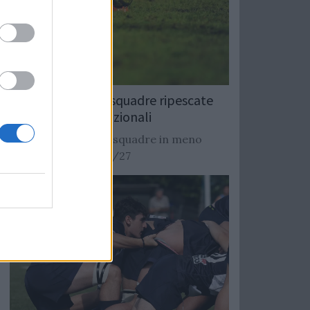
Rugby: Record di squadre ripescate
nei campionati nazionali
Si stimano oltre 20 squadre in meno
dalla stagione 2026/27