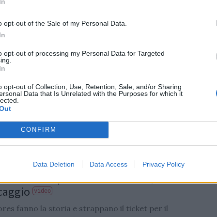
In
o opt-out of the Sale of my Personal Data.
In
LD CUP
to opt-out of processing my Personal Data for Targeted
o il Mondiale 2027: Sorteggio e nuova
ing.
a
In
o opt-out of Collection, Use, Retention, Sale, and/or Sharing
 a 24 squadre permetterà all'Italia di superare per
ersonal Data that Is Unrelated with the Purposes for which it
olta la fase a gironi
lected.
Out
/
01.10.2025 18:45
CONFIRM
Data Deletion
Data Access
Privacy Policy
LD CUP
: il Cile si qualifica ai Mondiali, Samoa
scaggio
video
es fanno la storia e strappano il ticket per il