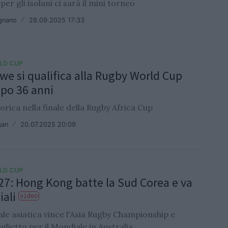
per gli isolani ci sarà il mini torneo
ignano
/
28.09.2025 17:33
LD CUP
e si qualifica alla Rugby World Cup
po 36 anni
torica nella finale della Rugby Africa Cup
gan
/
20.07.2025 20:09
LD CUP
7: Hong Kong batte la Sud Corea e va
iali
video
le asiatica vince l'Asia Rugby Championship e
biglietto per il Mondiale in Australia