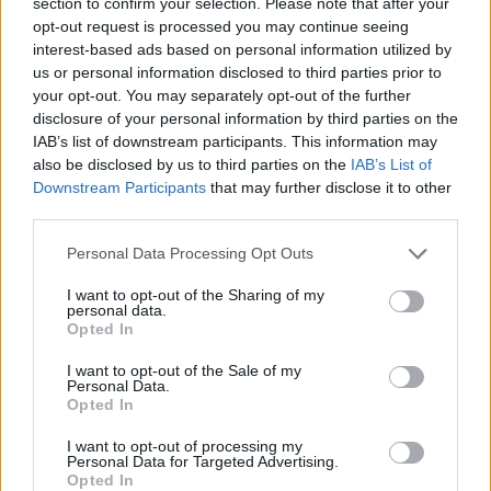
meta ogni 94 minuti
section to confirm your selection. Please note that after your
video
opt-out request is processed you may continue seeing
Redazione
/
27.01.2026 08:05
interest-based ads based on personal information utilized by
us or personal information disclosed to third parties prior to
your opt-out. You may separately opt-out of the further
disclosure of your personal information by third parties on the
PREMIERSHIP
IAB’s list of downstream participants. This information may
Todaro e Fischetti show in Prem:
also be disclosed by us to third parties on the
IAB’s List of
Doppiette e campioni d'inverno
video
Downstream Participants
that may further disclose it to other
Redazione
/
04.01.2026 10:42
third parties.
Personal Data Processing Opt Outs
PREMIERSHIP
I want to opt-out of the Sharing of my
Prem: sei azzurri partono titolari,
personal data.
Opted In
debutta Opoku nel Bath
Redazione
/
03.01.2026 12:43
I want to opt-out of the Sale of my
Personal Data.
Opted In
I want to opt-out of processing my
PREMIERSHIP
Personal Data for Targeted Advertising.
Varney: meta con Exeter nella vittoria
Opted In