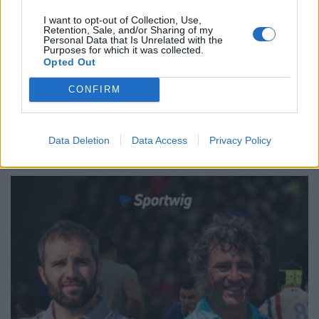
su Leicester [VIDEO]
video
I want to opt-out of Collection, Use,
Redazione
/
29.12.2025 11:23
Retention, Sale, and/or Sharing of my
Personal Data that Is Unrelated with the
Purposes for which it was collected.
Opted Out
1
2
3
4
5
6
→
CONFIRM
Pagina 1 di 31
Data Deletion
Data Access
Privacy Policy