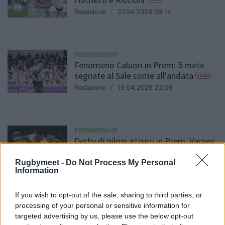
Redazione
/
27.04.2026 09:14
PREMIERSHIP
Fenomeno Caluori in Prem: 5 mete
segnate al Sale come all'andata
video
Redazione
/
19.04.2026 22:59
PREMIERSHIP
Derby di piloni azzurri in Prem. Varney
scatenato in meta
video
Rugbymeet -
Do Not Process My Personal
Daniele Goegan
/
30.03.2026 08:48
Information
If you wish to opt-out of the sale, sharing to third parties, or
processing of your personal or sensitive information for
PREMIERSHIP
Super Edoardo Todaro: segna una
targeted advertising by us, please use the below opt-out