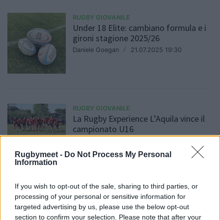
RUGBY GIOVANILE
Under 18 Elite: cambiano formula e i
gironi stagione 2025/26
Daniele Goegan
/
21.07.2025 19:30
RUGBY GIOVANILE
La Rugby Experience L’Aquila vince il
campionato U16
Daniele Goegan
/
02.06.2025 20:39
Rugbymeet -
Do Not Process My Personal
Information
RUGBY GIOVANILE
If you wish to opt-out of the sale, sharing to third parties, or
A sorpresa Valsugana è campione
processing of your personal or sensitive information for
d'Italia U18, Benetton battuto 24-17
targeted advertising by us, please use the below opt-out
Daniele Goegan
/
25.05.2025 20:06
section to confirm your selection. Please note that after your