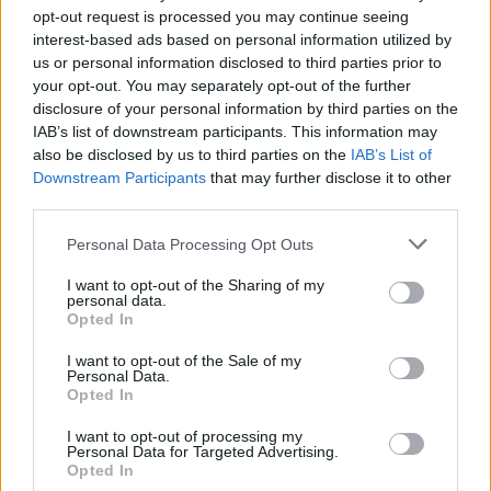
opt-out request is processed you may continue seeing
interest-based ads based on personal information utilized by
us or personal information disclosed to third parties prior to
RUGBY GIOVANILE
your opt-out. You may separately opt-out of the further
Finale U18 Benetton-Valsugana:
disclosure of your personal information by third parties on the
corazzata contro outsider
IAB’s list of downstream participants. This information may
Redazione
/
24.05.2025 14:31
also be disclosed by us to third parties on the
IAB’s List of
Downstream Participants
that may further disclose it to other
third parties.
Personal Data Processing Opt Outs
RUGBY GIOVANILE
FIR lancia l'iniziativa “I nostri Club, la
I want to opt-out of the Sharing of my
nostra storia”
personal data.
Opted In
Daniele Goegan
/
21.05.2025 09:44
I want to opt-out of the Sale of my
Personal Data.
Opted In
RUGBY GIOVANILE
I want to opt-out of processing my
Under 18 Elite: la finale sarà Benetton
Personal Data for Targeted Advertising.
- Valsugana
Opted In