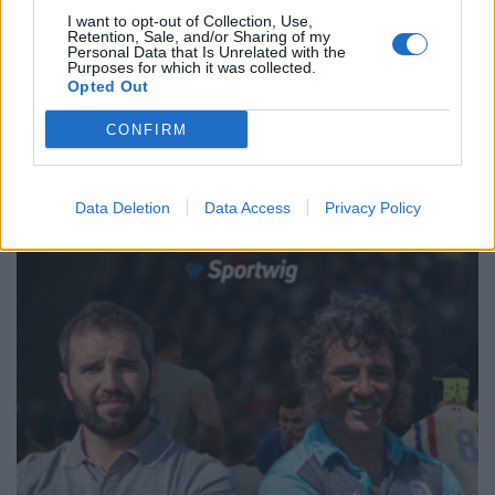
Daniele Goegan
/
18.05.2025 23:04
I want to opt-out of Collection, Use,
Retention, Sale, and/or Sharing of my
Personal Data that Is Unrelated with the
Purposes for which it was collected.
Opted Out
1
2
3
4
5
→
Pagina 1 di 5
CONFIRM
Data Deletion
Data Access
Privacy Policy