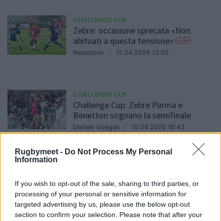
CHALLENGE CUP
Zebre: occasione sprecata «Non
abituati a questa tensione»
video
Redazione
/
12.04.2026 13:03
CHALLENGE CUP
Challenge Cup: Zebre Parma e
Benetton sognano la semifinale
Daniele Goegan
/
10.04.2026 18:43
Rugbymeet -
Do Not Process My Personal
Information
CHALLENGE CUP
Per la prima volta due italiane ai
If you wish to opt-out of the sale, sharing to third parties, or
quarti di Challenge Cup
processing of your personal or sensitive information for
Redazione
/
07.04.2026 09:14
targeted advertising by us, please use the below opt-out
section to confirm your selection. Please note that after your