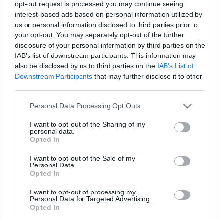
opt-out request is processed you may continue seeing
interest-based ads based on personal information utilized by
CHALLENGE CUP
us or personal information disclosed to third parties prior to
Le Zebre fanno la storia: Pau battuto
your opt-out. You may separately opt-out of the further
31-15, si va ai quarti di Challenge
video
disclosure of your personal information by third parties on the
Fabrizio Sicignano
/
05.04.2026 21:06
IAB’s list of downstream participants. This information may
also be disclosed by us to third parties on the
IAB’s List of
Downstream Participants
that may further disclose it to other
third parties.
CHALLENGE CUP
Sei azzurri avanti in Coppa: Vintcent e
Personal Data Processing Opt Outs
Ceccarelli in meta
video
I want to opt-out of the Sharing of my
Daniele Goegan
/
05.04.2026 00:51
personal data.
Opted In
I want to opt-out of the Sale of my
Personal Data.
CHALLENGE CUP
Opted In
Benetton Rugby ai quarti: con Cardiff
finale al cardiopalma, finisce 38-35
I want to opt-out of processing my
Personal Data for Targeted Advertising.
video
Opted In
Fabrizio Sicignano
/
04.04.2026 20:29