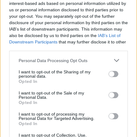
interest-based ads based on personal information utilized by
us or personal information disclosed to third parties prior to
your opt-out. You may separately opt-out of the further
FIR
Zebre Parma: presentato il nuovo
disclosure of your personal information by third parties on the
CDA, Fava Presidente
IAB’s list of downstream participants. This information may
also be disclosed by us to third parties on the
IAB’s List of
Daniele Goegan
/
24.06.2025 17:43
Downstream Participants
that may further disclose it to other
third parties.
Personal Data Processing Opt Outs
FIR
La Fir riduce di 3 milioni di euro il
I want to opt-out of the Sharing of my
passivo nel bilancio del 2024
personal data.
Opted In
Redazione
/
09.06.2025 20:44
I want to opt-out of the Sale of my
Personal Data.
Opted In
FIR
Rugby seniores: le date di inizio della
I want to opt-out of processing my
Personal Data for Targeted Advertising.
stagione 2025/26
Opted In
Daniele Goegan
/
21.05.2025 13:23
I want to opt-out of Collection, Use,