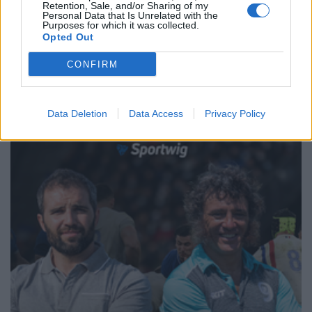
Retention, Sale, and/or Sharing of my
Personal Data that Is Unrelated with the
Purposes for which it was collected.
Opted Out
1
2
3
4
5
6
→
Pagina 1 di 17
CONFIRM
Data Deletion
Data Access
Privacy Policy