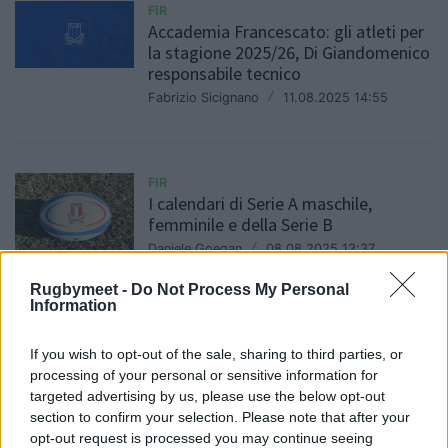
FIR
Accademia Francescato: gli atleti per
la stagione 2025/26, Di Giandomenico
responsabile tecnico
Fabrizio Sicignano
/
11.08.2025 14:55
FIR
I calendari di Serie A maschile,
femminile e della Serie B
Daniele Goegan
/
08.08.2025 13:37
Rugbymeet -
Do Not Process My Personal
Information
FIR
Rugby: le formule e le date dei
If you wish to opt-out of the sale, sharing to third parties, or
campionati seniores 2025/26
processing of your personal or sensitive information for
targeted advertising by us, please use the below opt-out
Daniele Goegan
/
21.07.2025 18:27
section to confirm your selection. Please note that after your
opt-out request is processed you may continue seeing