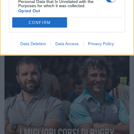
1
2
3
4
5
6
→
Personal Data that Is Unrelated with the
Purposes for which it was collected.
Pagina 1 di 51
Opted Out
CONFIRM
Data Deletion
Data Access
Privacy Policy