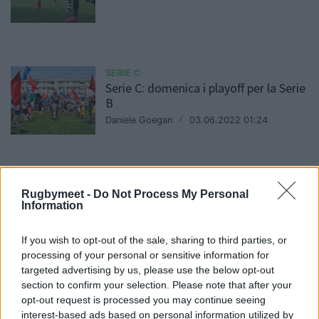
SERIE C
Serie C: domenica i playoff per la Serie
B
Daniele Goegan
/
03.06.2022 01:24
SERIE C
Rugbymeet -
Do Not Process My Personal
Serie C: il programma delle finali
Information
promozione
Daniele Goegan
/
28.05.2022 01:40
If you wish to opt-out of the sale, sharing to third parties, or
processing of your personal or sensitive information for
targeted advertising by us, please use the below opt-out
section to confirm your selection. Please note that after your
SERIE C
opt-out request is processed you may continue seeing
Serie C: finalmente si ricomincia
interest-based ads based on personal information utilized by