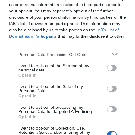
Daniele Goegan
/
16.10.2021 23:59
us or personal information disclosed to third parties prior to
your opt-out. You may separately opt-out of the further
disclosure of your personal information by third parties on the
IAB’s list of downstream participants. This information may
also be disclosed by us to third parties on the
IAB’s List of
SERIE C
Downstream Participants
that may further disclose it to other
Rugby: nasce il progetto Milano Sud
third parties.
Daniele Goegan
/
06.10.2021 13:07
Personal Data Processing Opt Outs
I want to opt-out of the Sharing of my
personal data.
Opted In
I want to opt-out of the Sale of my
SERIE C
Personal Data.
Rugby L’Aquila: presentato lo staff
Opted In
tecnico
I want to opt-out of processing my
Daniele Goegan
/
18.08.2021 00:02
Personal Data for Targeted Advertising.
Opted In
I want to opt-out of Collection, Use,
Retention, Sale, and/or Sharing of my