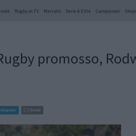
onale
Rugby in TV
Mercato
Serie A Elite
Campionati
Shop
e Rugby promosso, Rod
Telegram
Email