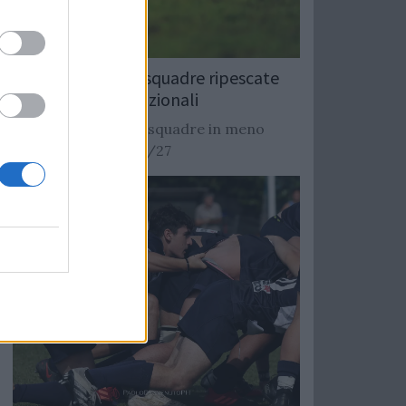
Rugby: Record di squadre ripescate
nei campionati nazionali
Si stimano oltre 20 squadre in meno
dalla stagione 2026/27