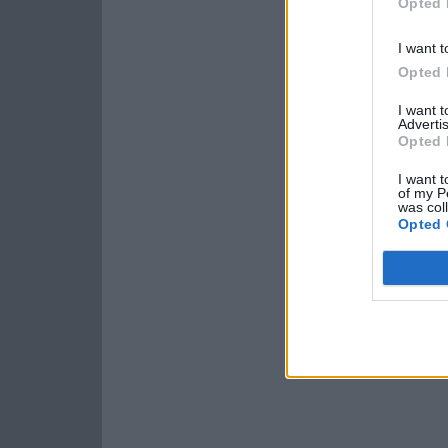
Opted 
I want t
Opted 
I want 
Advertis
Opted 
I want t
of my P
was col
Opted 