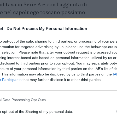
litava in Serie A e con l’aggiunta di
to nel capoluogo toscano possiamo
 rispetto alle squadre del campionato di
y
è stato promosso in Serie B vincendo
t -
Do Not Process My Personal Information
lla doppia finale con i Lyons Cadetta i
to opt-out of the sale, sharing to third parties, or processing of your per
formation for targeted advertising by us, please use the below opt-out s
r selection. Please note that after your opt-out request is processed y
eing interest-based ads based on personal information utilized by us or
disclosed to third parties prior to your opt-out. You may separately opt-
losure of your personal information by third parties on the IAB’s list of
. This information may also be disclosed by us to third parties on the
IA
Participants
that may further disclose it to other third parties.
l Data Processing Opt Outs
o opt-out of the Sharing of my personal data.