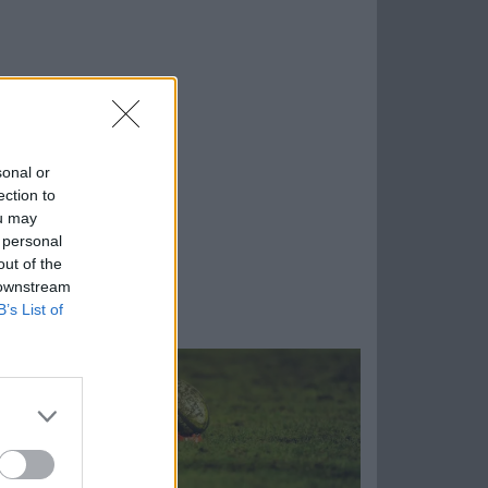
sonal or
ection to
ou may
 personal
out of the
 downstream
B’s List of