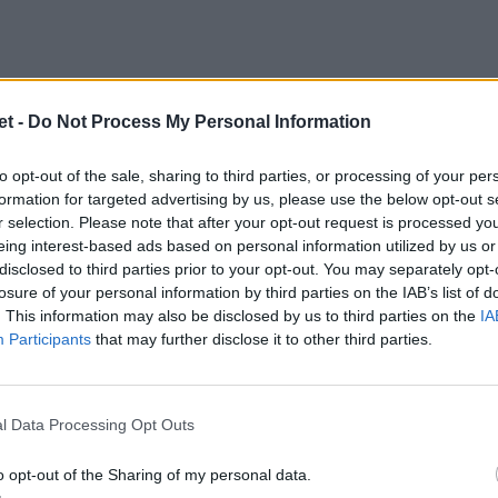
t -
Do Not Process My Personal Information
,
Chicken Rugby
e
Mastini di Opera
sono
to opt-out of the sale, sharing to third parties, or processing of your per
progetto
Milano Sud
. “Le tre societа del
formation for targeted advertising by us, please use the below opt-out s
r selection. Please note that after your opt-out request is processed y
 del capoluogo lombardo, uniscono i loro
eing interest-based ads based on personal information utilized by us or
 la qualità del proprio impegno nella
disclosed to third parties prior to your opt-out. You may separately opt-
losure of your personal information by third parties on the IAB’s list of
verso un percorso comune” recita il
. This information may also be disclosed by us to third parties on the
IA
Participants
that may further disclose it to other third parties.
l Data Processing Opt Outs
o opt-out of the Sharing of my personal data.