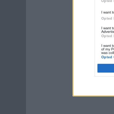
Opted 
I want t
Opted 
I want 
Advertis
Opted 
I want t
of my P
was col
Opted 