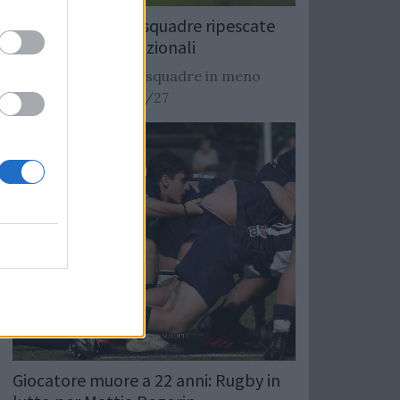
Rugby: Record di squadre ripescate
nei campionati nazionali
Si stimano oltre 20 squadre in meno
dalla stagione 2026/27
Giocatore muore a 22 anni: Rugby in