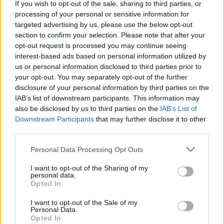
If you wish to opt-out of the sale, sharing to third parties, or
processing of your personal or sensitive information for
targeted advertising by us, please use the below opt-out
CHAMPIONS CUP
section to confirm your selection. Please note that after your
Coppe Europee: Fischetti in meta col
opt-out request is processed you may continue seeing
Northtampton, primo italiano
interest-based ads based on personal information utilized by
qualificato
video
us or personal information disclosed to third parties prior to
Daniele Goegan
/
04.04.2026 12:04
your opt-out. You may separately opt-out of the further
disclosure of your personal information by third parties on the
IAB’s list of downstream participants. This information may
also be disclosed by us to third parties on the
IAB’s List of
CHAMPIONS CUP
Downstream Participants
that may further disclose it to other
Coppe: 7 squadre francesi eliminate,
third parties.
vale di più il Top14
Personal Data Processing Opt Outs
Redazione
/
22.01.2026 08:27
I want to opt-out of the Sharing of my
personal data.
Opted In
CHAMPIONS CUP
Dieci italiani all'estero in coppa:
I want to opt-out of the Sale of my
Personal Data.
Todaro tripletta, Ducros in meta
video
Opted In