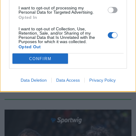
Redazione
/
19.01.2026 15:10
I want to opt-out of processing my
Personal Data for Targeted Advertising.
Opted In
CHAMPIONS CUP
I want to opt-out of Collection, Use,
Page-Relo e Nicotera grandi prove,
Retention, Sale, and/or Sharing of my
Personal Data that Is Unrelated with the
Marco Bortolami vince all'esordio
Purposes for which it was collected.
Redazione
/
12.01.2026 01:02
Opted Out
CONFIRM
1
2
3
4
5
6
→
Data Deletion
Data Access
Privacy Policy
Pagina 1 di 34