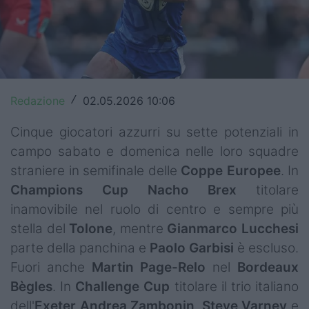
Top14
Premiership
Champions Cup
Redazione
02.05.2026 10:06
/
Challenge Cup
Cinque giocatori azzurri su sette potenziali in
World Rugby
campo sabato e domenica nelle loro squadre
straniere in semifinale delle
Coppe
Europee
. In
Rugby World Cup
Champions Cup
Nacho
Brex
titolare
Super Rugby
inamovibile nel ruolo di centro e sempre più
stella del
Tolone
, mentre
Gianmarco
Lucchesi
Rugby in TV
parte della panchina e
Paolo
Garbisi
è escluso.
Mercato
Fuori anche
Martin Page-Relo
nel
Bordeaux
Bègles
. In
Challenge Cup
titolare il trio italiano
Serie A Elite
dell'
Exeter
Andrea
Zambonin
,
Steve
Varney
e