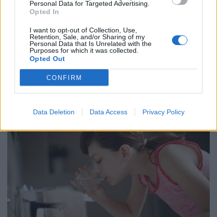
Personal Data for Targeted Advertising.
Rodrigo Martinez, 2. Elliot Dee, 3. Christian
Opted In
Coleman, 4. Levi Douglas, 5. Ben Carter (c), 6.
I want to opt-out of Collection, Use,
Ryan Woodman, 7. Thomas Young, 8. Aaron
Retention, Sale, and/or Sharing of my
Personal Data that Is Unrelated with the
Wainwright
Purposes for which it was collected.
Opted Out
Sostituti: 16. Brodie Coghlan, 17. Wyn Jones, 18.
Dillon Lewis, 19. Seb Davies, 20. Harrison
CONFIRM
Keddie, 21. Jac Lloyd, 22. Fetuli Paea, 23. Huw
Anderson
Data Deletion
Data Access
Privacy Policy