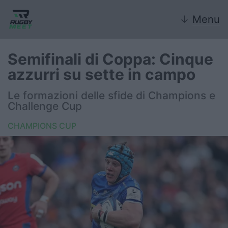
↓
Menu
Semifinali di Coppa: Cinque
azzurri su sette in campo
Nazionale
Le formazioni delle sfide di Champions e
Challenge Cup
Nazionali giovanili
CHAMPIONS CUP
Rugby Sevens
FIR
Internazionale
6 Nazioni
United Rugby Championship