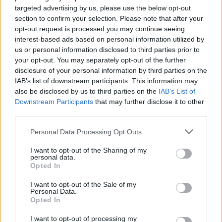
Russo (Ita)
targeted advertising by us, please use the below opt-out
section to confirm your selection. Please note that after your
Montpellier Hérault
: 15. Tom Banks, 14.
opt-out request is processed you may continue seeing
Donovan Taofifenua, 13. Auguste Cadot, 12.
interest-based ads based on personal information utilized by
us or personal information disclosed to third parties prior to
Lennox Anyanwu, 11. Melvyn Rates, 10. Thomas
your opt-out. You may separately opt-out of the further
Vincent, 9. Alexis Bernadet, 1. Baptiste Erdocio,
disclosure of your personal information by third parties on the
2. Ricky Riccitelli, 3. Valentin Welsch, 4. Adam
IAB’s list of downstream participants. This information may
also be disclosed by us to third parties on the
IAB’s List of
Beard, 5. Tyler DuGuid, 6. Marco Tauleigne, 7.
Downstream Participants
that may further disclose it to other
Alex Becognee, 8. Lenni Nouchi (c)
third parties.
Sostituti: 16. Lyam Akrab, 17. Nika Abuladze, 18.
Personal Data Processing Opt Outs
Mohamed Haouas, 19. Yacouba Camara, 20.
Alex Masibaka, 21. Tom Baraer, 22. Domingo
I want to opt-out of the Sharing of my
personal data.
Miotti, 23. Thomas Darmon
Opted In
I want to opt-out of the Sale of my
Dragons
: 15. Angus O'Brien (c), 14. Dai
Personal Data.
Richards, 13. Fine Inisi, 12. Aneurin Owen, 11. Rio
Opted In
Dyer, 10. Tinus de Beer, 9. Niall Armstrong, 1.
I want to opt-out of processing my