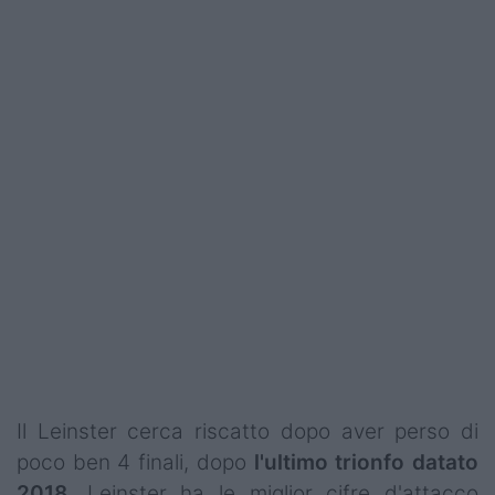
Il Leinster cerca riscatto dopo aver perso di
poco ben 4 finali, dopo
l'ultimo trionfo datato
2018
. Leinster ha le miglior cifre d'attacco