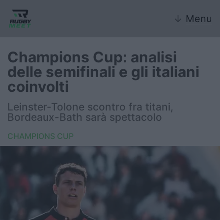
↓
Menu
Champions Cup: analisi
delle semifinali e gli italiani
Nazionale
coinvolti
Nazionali giovanili
Leinster-Tolone scontro fra titani,
Bordeaux-Bath sarà spettacolo
Rugby Sevens
CHAMPIONS CUP
FIR
Internazionale
6 Nazioni
United Rugby Championship