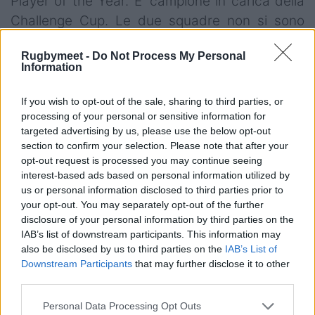
Player of the Year. E' campione in carica della
Challenge Cup. Le due squadre non si sono
mai incontrate in Champions Cup. Allo stadio
Rugbymeet -
Do Not Process My Personal
Atlantique è atteso il tutto esaurito con 42.000
Information
spettatori. Nel Bordeaux c'è l'azzurro
Martin
Page-Relo
che finora ha giocato 3 partite per
If you wish to opt-out of the sale, sharing to third parties, or
processing of your personal or sensitive information for
complessivi 191 minuti. Nel Bath il giovane
targeted advertising by us, please use the below opt-out
seconda linea
Enoch Opoku-Gyamfi
non è mai
section to confirm your selection. Please note that after your
stato utilizzato in coppa.
opt-out request is processed you may continue seeing
interest-based ads based on personal information utilized by
us or personal information disclosed to third parties prior to
your opt-out. You may separately opt-out of the further
disclosure of your personal information by third parties on the
IAB’s list of downstream participants. This information may
also be disclosed by us to third parties on the
IAB’s List of
Downstream Participants
that may further disclose it to other
third parties.
Personal Data Processing Opt Outs