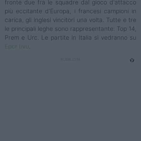
fronte due fra le squadre dal gioco d'attacco
Campionati
più eccitante d'Europa, i francesi campioni in
Serie A
carica, gli inglesi vincitori una volta. Tutte e tre
le principali leghe sono rappresentante: Top 14,
Serie B
Prem e Urc. Le partite in Italia si vedranno su
Epcr tivù
.
Serie C
Femminile
Giovanili
Coppa Italia
Minirugby
Eventi
Top10