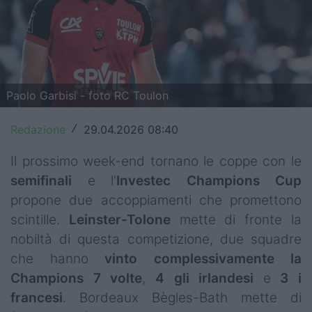
Top14
Premiership
Champions Cup
Paolo Garbisi - foto RC Toulon
Challenge Cup
Redazione
29.04.2026 08:40
/
World Rugby
Il prossimo week-end tornano le coppe con le
Rugby World Cup
semifinali
e l'
Investec Champions Cup
propone due accoppiamenti che promettono
Super Rugby
scintille.
Leinster-Tolone
mette di fronte la
Rugby in TV
nobiltà di questa competizione, due squadre
che hanno
vinto complessivamente la
Mercato
Champions 7
volte
,
4 gli irlandesi
e
3 i
Serie A Elite
francesi
. Bordeaux Bègles-Bath mette di