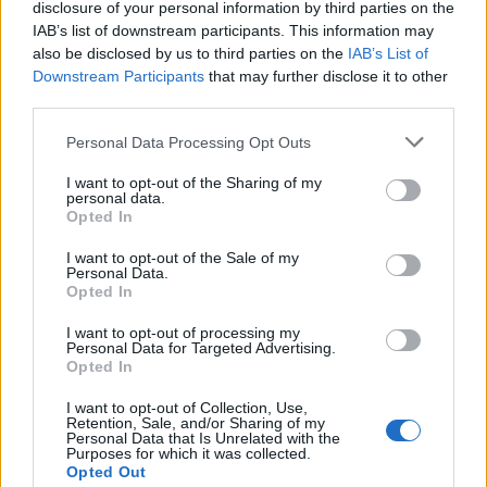
disclosure of your personal information by third parties on the
IAB’s list of downstream participants. This information may
also be disclosed by us to third parties on the
IAB’s List of
Downstream Participants
that may further disclose it to other
NAZIONALI GIOVANILI
Six Nations Festival U18: Italia v
third parties.
Spagna, formazioni e diretta
video
Personal Data Processing Opt Outs
Daniele Goegan
/
02.04.2026 19:22
I want to opt-out of the Sharing of my
personal data.
Opted In
NAZIONALI GIOVANILI
I want to opt-out of the Sale of my
Vota Riccardo Casarin Player of the
Personal Data.
Championship del Sei Nazioni U20
Opted In
Daniele Goegan
/
02.04.2026 12:19
I want to opt-out of processing my
Personal Data for Targeted Advertising.
Opted In
←
1
2
3
4
5
6
7
→
I want to opt-out of Collection, Use,
Retention, Sale, and/or Sharing of my
Pagina 2 di 17
Personal Data that Is Unrelated with the
Purposes for which it was collected.
Opted Out