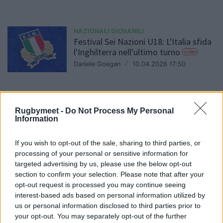
NAZIONALI GIOVANILI
Festival Sei Nazioni U18: L'Italia sfida
l'Inghilterra nell'ultimo turno
video
Daniele Goegan
/
10.04.2026 17:50
NAZIONALI GIOVANILI
Rugbymeet -
Do Not Process My Personal
L'Italia U18 batte anche la Scozia nel
Information
Festival Sei Nazioni
Daniele Goegan
/
07.04.2026 18:22
If you wish to opt-out of the sale, sharing to third parties, or
processing of your personal or sensitive information for
targeted advertising by us, please use the below opt-out
section to confirm your selection. Please note that after your
NAZIONALI GIOVANILI
opt-out request is processed you may continue seeing
Festival 6 Nazioni U18: L'Italia batte la
interest-based ads based on personal information utilized by
Spagna 52-33
video
us or personal information disclosed to third parties prior to
Daniele Goegan
/
03.04.2026 17:21
your opt-out. You may separately opt-out of the further