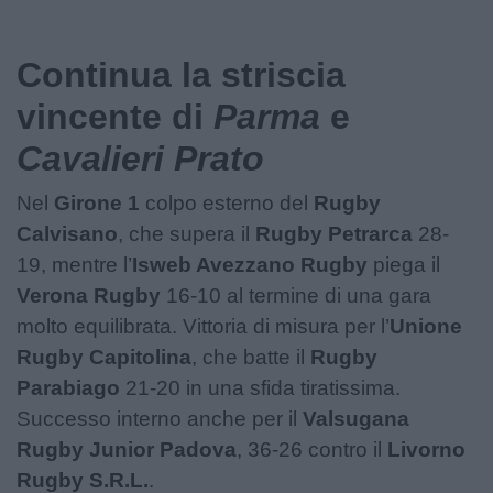
Podcast
Shop
Continua la striscia
vincente di
Parma
e
Cavalieri Prato
Nel
Girone 1
colpo esterno del
Rugby
Calvisano
, che supera il
Rugby Petrarca
28-
19, mentre l’
Isweb Avezzano Rugby
piega il
Verona Rugby
16-10 al termine di una gara
molto equilibrata. Vittoria di misura per l’
Unione
Rugby Capitolina
, che batte il
Rugby
Parabiago
21-20 in una sfida tiratissima.
Successo interno anche per il
Valsugana
Rugby Junior Padova
, 36-26 contro il
Livorno
Rugby S.R.L.
.