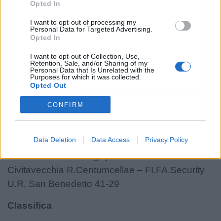
Opted In
I want to opt-out of processing my
Personal Data for Targeted Advertising.
Opted In
Girone 4
I want to opt-out of Collection, Use,
Retention, Sale, and/or Sharing of my
Personal Data that Is Unrelated with the
Unione Rugby Firenze – Pol. S.S. Lazio Rugby
Purposes for which it was collected.
Opted Out
1927 ---
La Rugby L'Aquila 2021 – Polisportiva Paganica
CONFIRM
Rugby ---
Rugby Roma Olimpic Club 1930 – Cavalieri
Data Deletion
Data Access
Privacy Policy
Union Prato Sesto 29-40
RNA – US Roma Rugby R.L. 24-31
Civitavecchia R.Centumcellae – FI.FA.Security
U.R. San Benedetto 41-29
Classifica