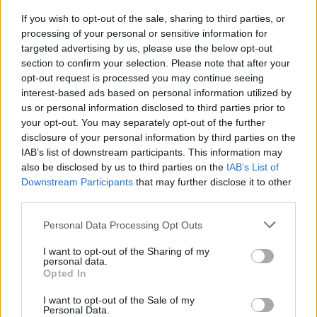
Rugby Paese – Valpolicella Rugby 1974 27-8
If you wish to opt-out of the sale, sharing to third parties, or
processing of your personal or sensitive information for
Pesaro Rugby – Rugby Viadana 1970 ---
targeted advertising by us, please use the below opt-out
SGD Rugby Casale – Rugby Feltre 35-5
section to confirm your selection. Please note that after your
opt-out request is processed you may continue seeing
Classifica
interest-based ads based on personal information utilized by
us or personal information disclosed to third parties prior to
Rugby Paese 54
your opt-out. You may separately opt-out of the further
disclosure of your personal information by third parties on the
SGD Rugby Casale 53
IAB’s list of downstream participants. This information may
Ruggers Tarvisium 42
also be disclosed by us to third parties on the
IAB’s List of
Pesaro Rugby 40
Downstream Participants
that may further disclose it to other
third parties.
Villorba Rugby 31
Valpolicella Rugby 1974 30
Personal Data Processing Opt Outs
Rugby Badia 1981 26
I want to opt-out of the Sharing of my
Rugby Viadana 1970 24
personal data.
Opted In
Romagna R.F.C. 22
Rugby Feltre 13
I want to opt-out of the Sale of my
Personal Data.