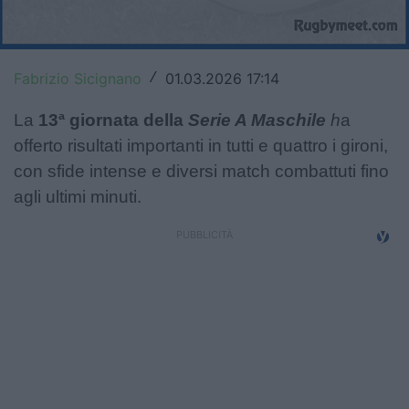
Top14
Premiership
Fabrizio Sicignano
01.03.2026 17:14
/
Champions Cup
La
13ª giornata della
Serie A Maschile
h
a
Challenge Cup
offerto risultati importanti in tutti e quattro i gironi,
con sfide intense e diversi match combattuti fino
World Rugby
agli ultimi minuti.
Rugby World Cup
Super Rugby
Rugby in TV
Mercato
Serie A Elite