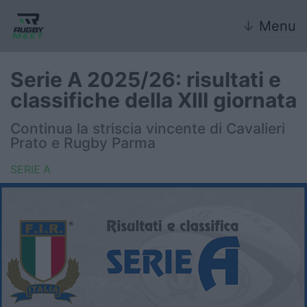
↓
Menu
Serie A 2025/26: risultati e
classifiche della XIII giornata
Nazionale
Continua la striscia vincente di Cavalieri
Prato e Rugby Parma
Nazionali giovanili
SERIE A
Rugby Sevens
FIR
Internazionale
6 Nazioni
United Rugby Championship