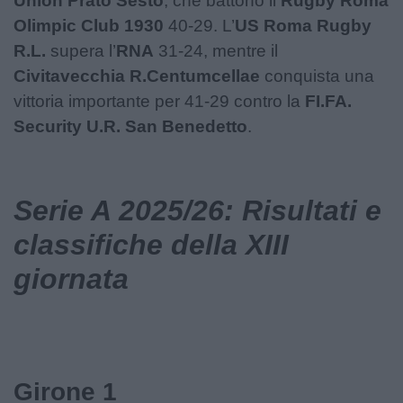
Union Prato Sesto
, che battono il
Rugby Roma
Olimpic Club 1930
40-29. L’
US Roma Rugby
R.L.
supera l’
RNA
31-24, mentre il
Civitavecchia R.Centumcellae
conquista una
vittoria importante per 41-29 contro la
FI.FA.
Security U.R. San Benedetto
.
Serie A 2025/26: Risultati e
classifiche della XIII
giornata
Girone 1