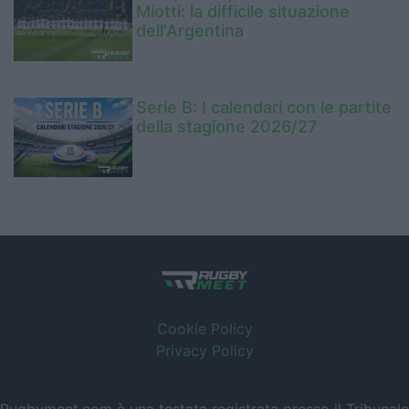
Miotti: la difficile situazione
dell'Argentina
Serie B: I calendari con le partite
della stagione 2026/27
Cookie Policy
Privacy Policy