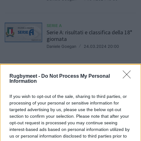
SERIE A
Serie A: risultati e classifica della 18°
giornata
Daniele Goegan
/
24.03.2024 20:00
SERIE A
Rugbymeet -
Do Not Process My Personal
Placcaggio all'arbitro Benvenuti:
Information
Doglioli condannato a un anno e due
mesi
If you wish to opt-out of the sale, sharing to third parties, or
Daniele Goegan
/
23.03.2024 12:52
processing of your personal or sensitive information for
targeted advertising by us, please use the below opt-out
section to confirm your selection. Please note that after your
opt-out request is processed you may continue seeing
SERIE A
interest-based ads based on personal information utilized by
Serie A: risultati e classifica della 17°
us or personal information disclosed to third parties prior to
giornata