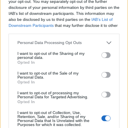
your opt-out. You may separately opt-out of the further
Daniele Goegan
/
17.03.2024 20:54
disclosure of your personal information by third parties on the
IAB’s list of downstream participants. This information may
also be disclosed by us to third parties on the
IAB’s List of
Downstream Participants
that may further disclose it to other
SERIE A
third parties.
Serie A: risultati e classifica della 16°
giornata
Personal Data Processing Opt Outs
Daniele Goegan
/
03.03.2024 20:13
I want to opt-out of the Sharing of my
personal data.
Opted In
I want to opt-out of the Sale of my
SERIE A
Personal Data.
Serie A: risultati e classifica della 15°
Opted In
giornata
I want to opt-out of processing my
Daniele Goegan
/
25.02.2024 21:40
Personal Data for Targeted Advertising.
Opted In
I want to opt-out of Collection, Use,
Retention, Sale, and/or Sharing of my
←
1
2
3
4
5
6
7
8
9
10
→
Personal Data that Is Unrelated with the
Purposes for which it was collected.
Pagina 5 di 59