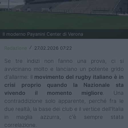
Top14
Premiership
Champions Cup
Il moderno Payanini Center di Verona
Challenge Cup
Redazione
27.02.2026 07:22
/
World Rugby
Se tre indizi non fanno una prova, ci si
avvicinano molto e lanciano un potente grido
Rugby World Cup
d'allarme: il
movimento del rugby italiano è in
Super Rugby
crisi proprio quando la Nazionale sta
vivendo il momento migliore
. Una
Rugby in TV
contraddizione solo apparente, perché fra le
Mercato
due realtà, la base dei club e il vertice dell'Italia
in maglia azzurra, c'è sempre stata
Serie A Elite
correlazione.