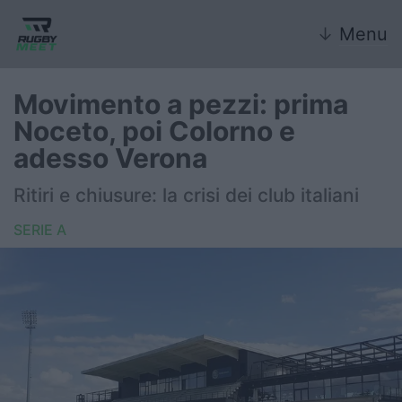
↓
Menu
Movimento a pezzi: prima
Noceto, poi Colorno e
Nazionale
adesso Verona
Nazionali giovanili
Ritiri e chiusure: la crisi dei club italiani
Rugby Sevens
SERIE A
FIR
Internazionale
6 Nazioni
United Rugby Championship