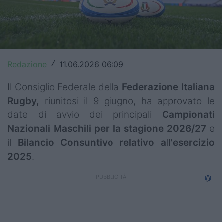
Top14
Premiership
Champions Cup
Redazione
11.06.2026 06:09
/
Challenge Cup
Il Consiglio Federale della
Federazione Italiana
World Rugby
Rugby,
riunitosi il 9 giugno, ha approvato le
date di avvio dei principali
Campionati
Rugby World Cup
Nazionali Maschili per la stagione 2026/27
e
il
Bilancio Consuntivo relativo all'esercizio
Super Rugby
2025
.
Rugby in TV
Mercato
Serie A Elite