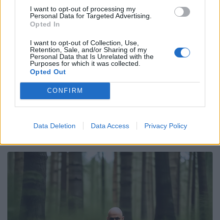
abbiamo lavorato sulla
I want to opt-out of processing my
Personal Data for Targeted Advertising.
trasparenza e sull'allineamento
Opted In
delle norme federali. La
I want to opt-out of Collection, Use,
sostenibilità della FIR è l'unica
Retention, Sale, and/or Sharing of my
Personal Data that Is Unrelated with the
vera garanzia per il futuro del
Purposes for which it was collected.
Opted Out
nostro rugby, un futuro che
CONFIRM
stiamo costruendo insieme ai
nostri Club".
Data Deletion
Data Access
Privacy Policy