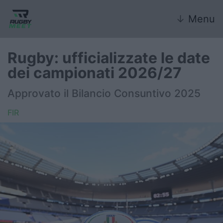
↓
Menu
Rugby: ufficializzate le date
dei campionati 2026/27
Nazionale
Approvato il Bilancio Consuntivo 2025
Nazionali giovanili
FIR
Rugby Sevens
FIR
Internazionale
6 Nazioni
United Rugby Championship