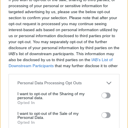
chilometrico, sostenuto progetti
processing of your personal or sensitive information for
targeted advertising by us, please use the below opt-out
per le società e introdotto per la
section to confirm your selection. Please note that after your
prima volta le premialità per l'Elite
opt-out request is processed you may continue seeing
interest-based ads based on personal information utilized by
Femminile".
us or personal information disclosed to third parties prior to
your opt-out. You may separately opt-out of the further
disclosure of your personal information by third parties on the
IAB’s list of downstream participants. This information may
Guardando al prosieguo del mandato, Duodo
also be disclosed by us to third parties on the
IAB’s List of
Downstream Participants
that may further disclose it to other
ha ribadito l'impegno verso trasparenza e
third parties.
sostenibilità.
Personal Data Processing Opt Outs
I want to opt-out of the Sharing of my
personal data.
"Ci avviciniamo al giro di boa del
Opted In
nostro mandato. Oltre al
I want to opt-out of the Sale of my
Personal Data.
risanamento della Federazione
Opted In